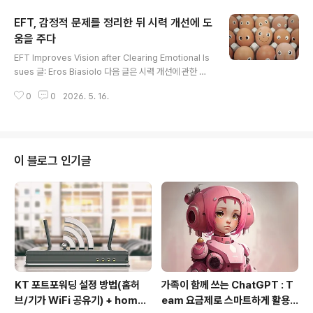
월 후, 그는 정규직으로 일하고 있었으며 증상이 없는 상태
EFT, 감정적 문제를 정리한 뒤 시력 개선에 도
였습니다.– EFT Universe By Sophia Cayer, EFT M
aster 여러분은 끈기 있게 탭핑하는 사람을 요청하셨고,
움을 주다
글 내용
“세상에, 우리가 바로 그런 사람을 찾은 것 같습니다!”이 사
EFT Improves Vision after Clearing Emotional Is
례에서 끈기는 정말로 보상을 받았습니다. Harry, 물론 실
sues 글: Eros Biasiolo 다음 글은 시력 개선에 관한 사
명은 아닙니다, 는 EFT 탭핑을 자신의 “새로운 삶의 방
례 연구입니다. 여기에는 저의 짧은 해설과 해당 사례의 주
식”이라고 부릅니다. 그리고 사람들에게 이것을..
0
0
2026. 5. 16.
인공이 보내온 감사 편지가 포함되어 있습니다. 여느 세미
나에서처럼, 저는 시작할 때 참석자들에게 자기소개를 부
탁합니다. 그리고 EFT에 대해 무엇을 알고 있는지, 어떻게
이 세미나를 알게 되었는지, 또 이 세미나에서 무엇을 기대
하는지 말해달라고 합니다. 사람들은 마지막 질문에 대해
이 블로그 인기글
다양한 방식으로 대답합니다. 예를 들어,“다른 사람들을 만
나고 싶습니다.” 또는“무엇을 기대해야 할지 잘 모르겠습
니다.” 라고 말하기도 합니다. 그런데 한 여성이 이렇게 말
했습니다.“저는 이 세미나에서 기적을 기대합니..
KT 포트포워딩 설정 방법(홈허
가족이 함께 쓰는 ChatGPT : T
브/기가 WiFi 공유기) + homeh
eam 요금제로 스마트하게 활용