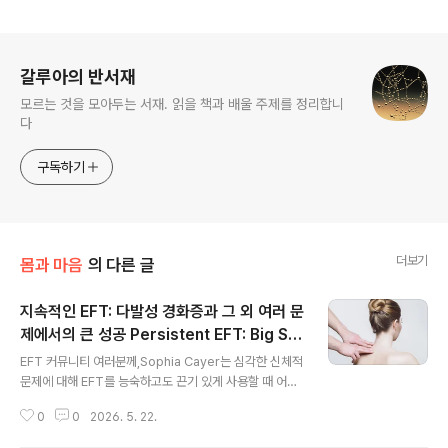
로그 정보
갈루아의 반서재
모르는 것을 모아두는 서재. 읽을 책과 배울 주제를 정리합니
다
구독하기
더보기
몸과 마음
의 다른 글
지속적인 EFT: 다발성 경화증과 그 외 여러 문
제에서의 큰 성공 Persistent EFT: Big Su
글 내용
ccess in Multiple Sclerosis and More
EFT 커뮤니티 여러분께,Sophia Cayer는 심각한 신체적
문제에 대해 EFT를 능숙하고도 끈기 있게 사용할 때 어떤
일이 일어날 수 있는지에 관한 설득력 있는 증거를 우리에
0
0
2026. 5. 22.
게 제공합니다. 그녀의 내담자 “Harry”는 EFT를 하기 전
에는 장애가 있었고 자살 충동도 있었습니다. 그러나 4개