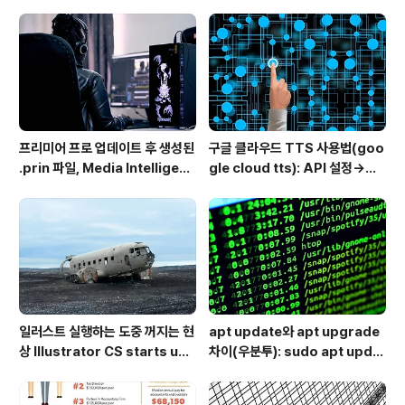
ub 접속 안될 때 해결
하는 방법
프리미어 프로 업데이트 후 생성된
구글 클라우드 TTS 사용법(goo
.prin 파일, Media Intelligenc
gle cloud tts): API 설정→음
e의 역할과 비활성화 방법
성변환→MP3 다운로드
일러스트 실행하는 도중 꺼지는 현
apt update와 apt upgrade
상 Illustrator CS starts up
차이(우분투): sudo apt updat
but shuts down immediate
e 뜻 + 추천 순서
ly