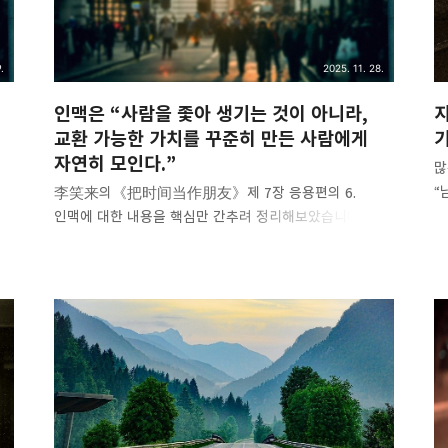
.
2025. 11. 28.
인맥은 “사람을 좇아 생기는 것이 아니라,
교환 가능한 가치를 꾸준히 만든 사람에게
자연히 모인다.”
많
“
李笑来의《把时间当作朋友》제 7장 응용편의 6.
정
인맥에 대한 내용을 핵심만 간추려 정리해보았습니다.
성
인맥은 “사람을 좇아 생기는 것이 아니라, 교환 가능한
정
가치를 꾸준히 만든 사람에게 자연히 모인다.” 인맥이 전혀
적
필요 없다고 말할 수는 없지만, 과대평가되기 쉽습니다.
비
’t
실제로 지속적으로 효율이 나는 인맥은 “능력과 자원”
비
위에서만 형성되고 유지됩니다. 결국 핵심은 사람을 좇는
함
일이 아니라, 교환 가능한 가치를 지닌 사람이 되는
꿰
일입니다. ‘체면’과 숫자의 함정 서점엔 ‘인맥’과
이
‘인간관계’를 전면에 내세운 책이 넘칩니다. 그러나 “체면
행
있는 사람 한마디면 뒤집힌다”, “찬성표를 많이 모으면