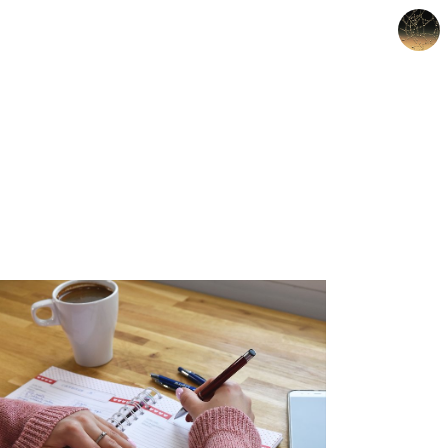
갈루아의 반서재
크립토갈루아