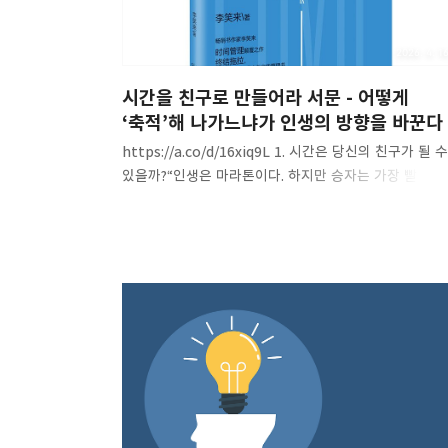
2026. 4. 16
시간을 친구로 만들어라 서문 - 어떻게
‘축적’해 나가느냐가 인생의 방향을 바꾼다
https://a.co/d/16xiq9L 1. 시간은 당신의 친구가 될 수
있을까?“인생은 마라톤이다. 하지만 승자는 가장 빨리 
사람이 아닐 수도 있다.” — 주민(朱敏), WebEx 창립자 
이 책은 어떻게 시작되었을까? 『시간을 친구로
만들어라』는 원래 출간될 예정이 아니었다. 리샤오라이
자신의 블로그에 학생들을 위한 조언을 하나둘 올리기
시작했고, 그 글이 입소문을 타며 출판까지 이어지게
되었다. 처음 인쇄된 8,000부는 일주일 만에 완판되었고
1년 반 사이에 12쇄를 찍었다. 더욱 흥미로운 사실은 이
책이 독자의 자발적인 구매와 공유로 널리 퍼졌다는
것이다. 어떤 독자는 20권씩 사서 친구에게 나눠주었고,
어떤 교사는 전 학급 학생들에게 선물로 배포했다. 이 책
말하는 시간..