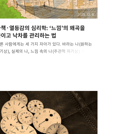
2025. 12. 8.
책·열등감의 심리학: ‘느낌’의 왜곡을
줄이고 낙차를 관리하는 법
론 사람에게는 세 가지 자아가 있다. 바라는 나(원하는
기상), 실제의 나, 느낌 속의 나(주관적 자기상). 이 셋이
치할수록 평온하다. 하지만 현실은 대개 이렇다. 바라는
 ≠ 실제의 나 = 느끼는 나: 상대적으로 안정적·만족도
음 바라는 나 ≠ 실제의 나 ≠ 느끼는 나: 왜곡이 커지고,
합리적 선택을 낳는다 이 왜곡의 주된 원인은
설적으로 우리가 가장 의존하지만 가장 부정확한
느낌’이다. 본론 1. 감각의 왜곡과 비교의 함정 감각은 쉽게
도된다. 마술이 감각의 블라인드 스폿을 이용하듯, 외모
단도 흔히 왜곡된다. 외모는 특히 왜곡이 심한 영역이다.
상 심리(서로 다른 체형에 대한 상호 선호)와 집단
과로, ‘예쁨/못생김’의 격차 인식이 더 극단화되기도
다. 느끼는 나가 실제의..