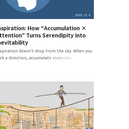
2025. 12. 9.
nspiration: How “Accumulation ×
ttention” Turns Serendipity into
nevitability
nspiration doesn’t drop from the sky. When you
ck a direction, accumulate materials
liberately, and train your brain to attend to
elevant signals, those “light-bulb moments”
ecome predictable. Ever notice how, the
oment you realize you need books on a topic,
e right titles start “appearing”—a friend
ands you one, you spot another at a bookstore,
r you rediscover something on your ow..