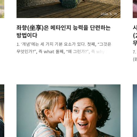
.
2026. 5. 19.
좌향(坐享)은 메타인지 능력을 단련하는
시
방법이다
(
1. ‘개념’에는 세 가지 기본 요소가 있다. 첫째, “그것은
무엇인가?”, 즉 what 둘째, “왜 그런가?”, 즉 why 셋째,
7
“어떻게 하는가, 어떻게 쓰는가?”, 즉 how 인간은 다양한
(
가
수단을 통해 지식을 축적할 수 있다. 이것이 바로 인간이
느
,
다른 동물보다 뛰어난 중요한 이유 중 하나다. 솔직히 말해,
것
제
인간은 참 신기한 존재다. 역사적으로 많은 분야에서
전
인간은 “그것이 무엇인지(what)”, “왜 그런지(why)” 전혀
상
모르는 상태에서도 이미 “어떻게 하는지(how)”는
상
능숙하게 익히고 있었다. 이런 사례는 많다. 예를 들어
많
도박도 그렇다. 인간은 마치 태어날 때부터 도박 본능을
놓
게
가지고 있는 것처럼 보인다. 거의 모든 사람이 자연스럽게
세
기
도박을 할 줄 안다. 심지어 확률이 무엇인지도 모르는
우
상태에..
하