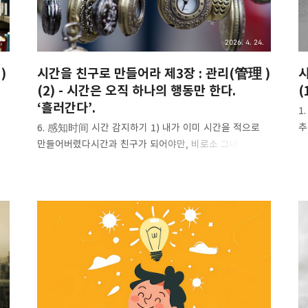
이해하는 학생은 늘 소수에 불과하다. 경청 능력의
수
차이야말로 ..
.
2026. 4. 24.
)
시간을 친구로 만들어라 제3장 : 관리(管理 )
시
(2) - 시간은 오직 하나의 행동만 한다.
(
‘흘러간다’.
1
추
6. 感知时间 시간 감지하기 1) 내가 이미 시간을 적으로
시
만들어버렸다시간과 친구가 되어야만, 비로소 그녀의
같
소중함과 신비로움을 진정으로 알게 된다. 그 이전의 나는,
바
내가 이미 시간을 적으로 만들어버렸다는 사실조차 몰랐다.
은
끝
수년 동안이나 몸부림치며 세상과 싸우고 있다고
시
생각했지만, 어느 날 갑자기 나는 문득 깨달았다. 나 자신이
d
세
바로 세르반테스가 창조한 인물, 돈키호테 같다는 사실을.
알
데
돈키호테는 스스로를 ‘기사’라 부르며 그에 걸맞은 ‘기사
나
정신’을 굳게 지킨다. 그러나 그는 풍차를 적으로 착각하고
준
돌진하면서도, 자신의 진짜 적이 보이지 않는 바람이며,
부
심지어 자기 통제도 안 되는 자신의 뇌라는 사실을 끝내