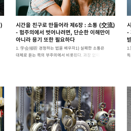
여
.
2026. 5. 2.
)
시간을 친구로 만들어라 제6장 : 소통 (交流)
시
- 험주의에서 벗어나려면, 단순한 이해만이
-
아니라 용기 또한 필요하다
1. 学会倾听 경청하는 법을 배우자1) 실패한 소통은
1
대체로 듣는 쪽의 부주의에서 비롯된다. 과장 없이
독
말하자면, 경청 능력의 수준이 한 사람의 인생을 좌우할 수
머
”
있다. 왜냐하면 우리는 대부분의 시간을 누군가의 말을
결
듣거나, 반대로 누군가가 우리의 말을 듣게 만드는 데
없
는
의존해서 살아가기 때문이다. 사람들은 경청 능력이 타고난
과
것이라 여기고, 독해력(읽는 능력)이 경청력보다 훨씬
정
기르기 어렵다고 생각한다. 당연히 독해가 경청보다
일
이
중요하다고 여긴다. 이런 인식 때문에, 공교육 체계에서는
함
수십 년간 모국어에 대한 '청취 교육'을 단 한 번도
사
진행하지 않았다. 교사는 해마다 같은 내용을 반복해
힘
가르치는데, 수업을 듣는 학생 중에서 교사의 말을 온전히
피