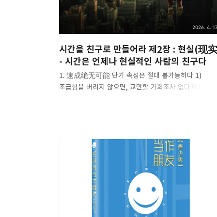
습득할 때..
2026. 4. 17
시간을 친구로 만들어라 제2장 : 현실(现实
- 시간은 언제나 현실적인 사람의 친구다
1. 速成绝无可能 단기 속성은 절대 불가능하다 1)
조급함을 버리지 않으면, 교만할 기회조차 없다.어느
분야든 마찬가지다. 학업이든 일이든, 어른들의 조언은
항상 “교만하지 말고, 조급해하지 마라”였다. 이 중에서
‘교만하지 말라’는, 어쨌든 어느 정도 성취를 이룬 뒤의
이야기다. 대부분의 사람들에게 먼저 필요한 건 '조급함
버리는 일’이다. 조급함을 버리지 않으면, 교만할 기회조
없다. “조급함을 버려라”라는 말은 수천 년째 반복되고
있지만, 우리는 여전히 조급하다. 우리는 자꾸만 "이걸
단기간에 해결할 수 있는 방법은 없을까?” 라고 생각한다
하지만 그런 방법은 없다. 정말 없다. 2) 왜 우리는 그렇
조급해질까? - ‘단기 속성’을 기대하게되는 원인 (1)
본능욕망은 빠르게 충족되길 원한다...