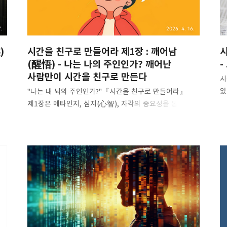
문
깨닫지 못한다. 내가 스스로 또 다른 돈키호테임을 깨달은
..
순간은 참 묘했다. ..
.
2026. 4. 16.
)
시간을 친구로 만들어라 제1장 : 깨어남
시
(醒悟) - 나는 나의 주인인가? 깨어난
-
사람만이 시간을 친구로 만든다
시
있
"나는 내 뇌의 주인인가?"『시간을 친구로 만들어라』
날
제1장은 메타인지, 심지(心智), 자각의 중요성을 통해
시
우리가 진짜 주도권을 가지는 삶을 어떻게 시작할 수
바
있는지를 이야기합니다. 작은 깨달음이 인생의 흐름을
을
있
바꾸는 결정적 전환점이 됩니다.1. 누가 주인이고, 누가
차
시
종인가? 한 인간이 인생에서 겪을 수 있는 가장 놀라운
“
경험 중 하나는 이 사실을 깨닫는 것입니다. "우리는
책
우리의 뇌를 스스로 조절할 수 있다." 우리는 망치를 들고
.
켜
못을 박을 수 있지만, 망치로 망치를 칠 수는 없습니다.
게
목
하지만 뇌는 다릅니다. 우리는 뇌를 사용해 우리의 생각,
자
사고방식, 행동까지도 관찰하고 조정할 수 있습니다.
누
이것이 바로 ‘메타인지’, 즉 ‘생각을 생각하는 능력’입니다.