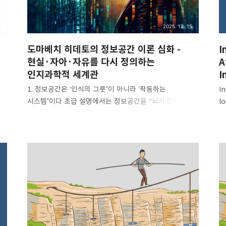
나는 나를 얼마나 알고 있을까? 사람은 누..
.
2025. 12. 15.
도마베치 히데토의 정보공간 이론 심화 -
I
현실·자아·자유를 다시 정의하는
A
인지과학적 세계관
I
달린
1. 정보공간은 ‘인식의 그릇’이 아니라 ‘작동하는
I
2.
시스템’이다 초급 설명에서는 정보공간을 “뇌가 만들어낸
lo
현실의 무대” 라고 말할 수 있습니다. 하지만 토마베치
de
는
이론에서 정보공간은 정적인 공간이 아니라, 실시간으로
r
작동하는 시스템입니다. 정보공간의 본질적 정의(심화) :
b
정보공간이란 인간의 뇌가 ‘의미·가치·목적’을 기준으로
m
,
정보를 선택·배열·강조·삭제하면서 스스로 유지·변형하는
th
동적 구조다. 즉 정보공간은 단순한 인식 결과가 아니라,
h
행동과 선택을 자동 생성하는 구조라는 의미입니다. 그래서
o
토마베치는 말합니다. “사람은 생각해서 행동하는 존재가
이
아니라, 정보공간이 허용하는 행동만을 자동 실행한다.” 2.
정보공간과 ‘자아(Self)’의 정체 토마베치 이론에서 자아