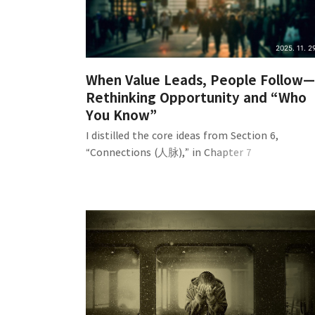
2025. 11. 29
When Value Leads, People Follow—
Rethinking Opportunity and “Who
You Know”
I distilled the core ideas from Section 6,
“Connections (人脉),” in Chapter 7
(“Application”) of Li Xiaolai’s Taking Time as a
Friend. Connections don’t form by chasing
people; they naturally converge on those who
consistently create exchangeable value.You can
say connections are useless, but they’re often
overrated. Durable, productive networks form
and persist only on the basis of capability a..