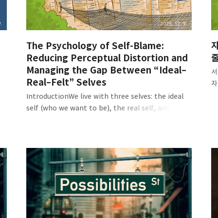
(Self)는 고정된 실체가 아닙니다...
.
2025. 12. 9.
The Psychology of Self-Blame:
자
Reducing Perceptual Distortion and
로
Managing the Gap Between “Ideal–
,
서
Real–Felt” Selves
자
일
IntroductionWe live with three selves: the ideal
나
self (who we want to be), the real self, and the
높
felt self (how we subjectively see ourselves).
비
Peace comes when they align. In reality:Ideal ≠
역
Real = Felt: relatively stable and content.Ideal ≠
‘
Real ≠ Felt: distortion grows and fuels irrational
오
choices.The main culprit is our feeling, which we
판
rely on yet is imprecise, suggestible, and easily
보
mis..
효
한