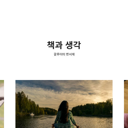
책과 생각
갈루아의 반서재