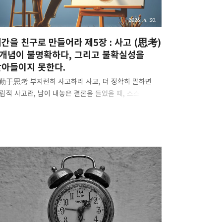
부에 관심이 ..
2026. 4. 30.
간을 친구로 만들어라 제5장 : 사고 (思考)
 개념이 불명확하다, 그리고 불확실성을
받아들이지 못한다.
.勤于思考 부지런히 사고하라 사고, 더 정확히 말하면
립적 사고란, 남이 내놓은 결론을 들었을 때, 스스로
릿속으로 다시 한 번 과정을 되짚어보는 것을 말한다. 그
론을 도출하는 과정에 허점이나 불합리한 부분이
는지, 결론이 얼마나 타당한지를 스스로 검토하는
정이다. 과정은 복잡하지도 않고 신비롭지도 않다. 그저,
상적인 뇌를 가진 사람이 당연히 해야 할 일일 뿐이다.
단 독립적으로 사고하기 시작하면 우리는 깨닫게 된다.
정은 곳곳에 도사리고 있다. 이런 함정들 때문에 수많은
람들이 결국 사고를 포기한다. 왜냐하면, 사고 자체는
들지 않지만, 과정이 너무 귀찮기 때문이다. 이 귀찮음을
하기 위해 사고를 남에게 맡겨버리는 것은 흔한 해방