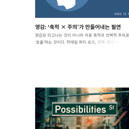
2025. 12. 9
영감: ‘축적 × 주의’가 만들어내는 필연
영감은 타고나는 것이 아니라 자료 축적과 선택적 주의
‘호출’하는 것이다. 칵테일 파티 효과, 기억·무의식의 작동
리아오식 분해 독서 등 실전 축적법으로 영감을 재현
가능한 시스템으로 바꿔라. 영감은 하늘에서 떨어지지
않는다. 미리 방향을 정하고 자료를 꾸준히 축적하며,
필요할 때 특정 신호에 주의를 기울일 수 있을 만큼 뇌를
단련하면, 어느 날 “번쩍”은 필연이 된다. 책을 읽다 보면
신기한 경험을 한다. 특정 분야의 책이 필요하다고
의식하는 순간, 관련된 좋은 책과 예시가 사방에서
“저절로” 나타난다. 이는 우연이 아니라, 이전에 쌓아 둔
노트·메모·독서가 주의의 안테나를 세워 두었기 때문에
가능한 현상이다. 1) 예시는 ‘생각’이 아니라
‘저축’학생들이 “좋은 예시가 안 보인다”고 할 때, 해법..