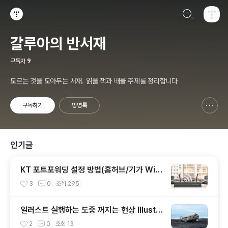
검색하기
티스토리
갈루아의 반서재
구독자
9
모르는 것을 모아두는 서재. 읽을 책과 배울 주제를 정리합니다
구독하기
방명록
신고하기 레이어
열기
인기글
KT 포트포워딩 설정 방법(홈허브/기가 WiFi
공유기) + homehub 접속 안될 때 해결
3
0
조회
295
일러스트 실행하는 도중 꺼지는 현상 Illustr
ator CS starts up but shuts down im
2
0
조회
13