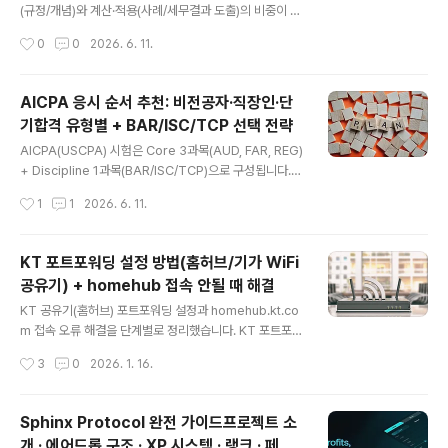
전략적 해석: 합격률만 보고 선택하지 말고 FAR→BAR, A
(규정/개념)와 계산·적용(사례/세무결과 도출)의 비중이 영
UD→ISC, REG→TCP 연결성을 함께 봐야 합니다.결론
역별로 다릅니다. Area I·II는 암기/이해 중심, Area III·IV·
작성시간
0
0
2026. 6. 11.
부터..
V는 계산·적용 중심으로 접근해야 점수가 빨리 오릅니다.
이 글에서는 REG의 시험 구조(BluePrints 기준)와 영역
별 특성을 바탕으로 “암기 vs 계산” 시간 배분을 실전적으
AICPA 응시 순서 추천: 비전공자·직장인·단
로 정리합니다. 빠른 요약(1분) | REG 암기 vs 계산, 결론
기합격 유형별 + BAR/ISC/TCP 선택 전략
은 이거암기/이해 중심: Area I(윤리·세무절차), Area II(B
글 내용
usiness Law) → 플래시카드·요약노트·반복 MCQ계산/
AICPA(USCPA) 시험은 Core 3과목(AUD, FAR, REG)
적용 중심: Area III(자산거래), Area IV(개인세), Area V
+ Discipline 1과목(BAR/ISC/TCP)으로 구성됩니다.
(법인/파트너십 등) → 계산형 MCQ + TBSREG 점..
“USCPA 응시 순서를 어떻게 잡아야 하는지”, “BAR/IS
작성시간
1
1
2026. 6. 11.
C/TCP 중 무엇이 유리한지”는 초반에 가장 큰 고민입니
다. 이 글은 REG→TCP / AUD→ISC / FAR→BAR 연결
흐름을 기준으로 비전공자·직장인·단기 합격 유형별 추천
KT 포트포워딩 설정 방법(홈허브/기가 WiFi
순서와 Discipline 선택 전략을 정리합니다. 빠른 요약(3
공유기) + homehub 접속 안될 때 해결
분) | AICPA 응시 순서 & Discipline(BAR/ISC/TCP)
글 내용
선택정답 순서는 없지만, Discipline 선택이 전체 순서를
KT 공유기(홈허브) 포트포워딩 설정과 homehub.kt.co
사실상 결정합니다.연결 흐름: REG→TCP(세법) / AUD
m 접속 오류 해결을 단계별로 정리했습니다. KT 포트포워
→ISC(감사·통제) / FAR→BAR(재무보고·분석)비전..
딩이 필요한데, “관리자 페이지 접속”부터 막히나요?KT
작성시간
3
0
2026. 1. 16.
공유기 포트포워딩은 설정 자체보다 홈허브 관리자 페이지
접속(homehub) / 로그인에서 막히는 경우가 많습니다.이
글은 아래 순서로 접속 → 로그인 → 포트포워딩 → 외부접
Sphinx Protocol 완전 가이드프로젝트 소
속 확인까지 한 번에 정리합니다. 빠른 요약(5분 완성) | K
개 · 에어드롭 구조 · XP 시스템 · 랭크 · 페어