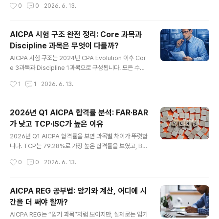
작성시간
0
0
2026. 6. 13.
함핵심 결론: 가장 나쁜 선택은 취업 전도, 취업 후도 아니
과목 순서를 재구성한 내용입니다. 2026년 CPA Exam
라 계속 ..
은 Core 3과목(AUD, FAR, REG)과 Discipline 1과목
(BAR, ISC, TCP 중 선택)으로 구성됩니다. 이 글은 UWo
AICPA 시험 구조 완전 정리: Core 과목과
rld의 Best Order to Take CPA Exams in 2026에서
Discipline 과목은 무엇이 다를까?
제시한 CPA Exam 응시 순서 전략을 참고해, FAR → AU
글 내용
D → REG → Discipline 기본 흐름과 수험생 유형별 AI
AICPA 시험 구조는 2024년 CPA Evolution 이후 Cor
CPA 시험 순서를 정리한 내용입니다. 빠른 요약 | 2026
e 3과목과 Discipline 1과목으로 구성됩니다. 모든 수험
AICPA 시험 응시 순서기본 추천 ..
생은 AUD, FAR, REG를 반드시 통과해야 하며, BAR, IS
작성시간
1
1
2026. 6. 13.
C, TCP 중 하나를 선택해 총 4개 섹션에 합격해야 합니
다. 이 글에서는 AICPA 시험 과목 구성, Core와 Discipli
ne의 차이, MCQ·TBS 문제 유형, AICPA Exam Bluepr
2026년 Q1 AICPA 합격률 분석: FAR·BAR
ints와 NASBA Candidate Guide의 중요성을 정리합
가 낮고 TCP·ISC가 높은 이유
니다. 빠른 요약(3분) | AICPA 시험 구조 핵심전체 구조:
글 내용
Core 3과목 + Discipline 1과목 = 총 4과목 합격Core
2026년 Q1 AICPA 합격률을 보면 과목별 차이가 뚜렷합
필수 과목: AUD, FAR, REGDiscipline 선택 과목: BAR,
니다. TCP는 79.28%로 가장 높은 합격률을 보였고, BA
ISC, TCP 중 1과목..
R는 41.30%로 가장 낮은 합격률을 기록했습니다. 이 글에
작성시간
0
0
2026. 6. 13.
서는 CPA Exam 과목별 합격률을 바탕으로 FAR, AUD,
REG, BAR, ISC, TCP의 난이도와 Discipline 선택 전략
을 정리합니다. 빠른 요약(3분) | 2026년 Q1 AICPA 합
AICPA REG 공부법: 암기와 계산, 어디에 시
격률 핵심가장 높은 합격률: TCP 79.28%높은 합격률 구
간을 더 써야 할까?
간: ISC 66.79%, REG 66.65%중간 이하 구간: AUD 4
글 내용
7.80%낮은 합격률 구간: FAR 43.46%, BAR 41.30%
AICPA REG는 “암기 과목”처럼 보이지만, 실제로는 암기