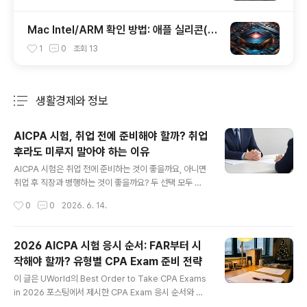
mediately
Mac Intel/ARM 확인 방법: 애플 실리콘(M
1/M2/M3)인지 인텔인지 10초만에
1
0
조회
13
생활경제와 정보
분류 전체보기
주요 글 목록
AICPA 시험, 취업 전에 준비해야 할까? 취업
후라도 미루지 말아야 하는 이유
글 내용
AICPA 시험은 취업 전에 준비하는 것이 좋을까요, 아니면
취업 후 직장과 병행하는 것이 좋을까요? 두 선택 모두 장
단점이 있습니다. 중요한 것은 어느 쪽이든 시험 준비를 계
작성시간
0
0
2026. 6. 14.
속 미루지 않고, 자신의 상황에 맞는 현실적인 계획을 세워
시작하는 것입니다. 빠른 요약 | AICPA 준비, 언제 시작해
야 할까?취업 전 준비: 공부 시간을 확보하기 쉽고, 시험형
2026 AICPA 시험 응시 순서: FAR부터 시
학습에 집중하기 좋음취업 후 준비: 실무 경험을 바탕으로
작해야 할까? 유형별 CPA Exam 준비 전략
감사·세무·회계 개념을 이해하기 좋음국내 수험생 주의점:
글 내용
비전공자·회계 기초 부족·영어 원문 문제 부담이 있다면 더
이 글은 UWorld의 Best Order to Take CPA Exams
많은 학습량과 관리가 필요함직장인 수험생: 이미 일하고
in 2026 포스팅에서 제시한 CPA Exam 응시 순서와 수
있다면 늦었다고 보기보다, 더 이상 미루지 않는 것이 중요
험생 유형별 전략을 참고해, 한국 수험생 관점에서 AICPA