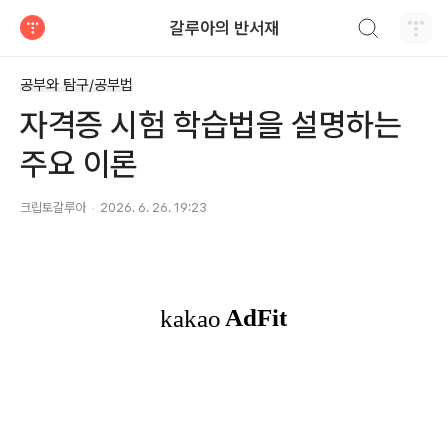
검색하기
갈루아의 반서재
티스토리
공부와 탐구/공부법
자격증 시험 학습법을 설명하는
주요 이론
크립토갈루아
2026. 6. 26. 19:23