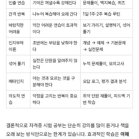
인출 연습
기억은 꺼낼수록 강해진다
문제풀이, 백지복습, 퀴즈
간격 반복
나누어 복습해야 오래 간다
1일·1주·2주 복습 루틴
바람직한
약간 어려운 연습이 효과적
보기 가리기, 설명하기, 섞어
어려움
이다
풀기
인지부하
초반에는 부담을 낮춰야 한
개념 → 예제 → 기본문제
이론
다
→ 실전문제
실전은 단원을 알려주지 않
섞어 풀기
누적 문제풀이, 모의고사
는다
아는 것과 모르는 것을 구
메타인지
오답 로그, 평가 결과 분석
분해야 한다
의도적 연
약점을 고치는 반복이 중요
취약 단원 재풀이, 피드백 기
습
하다
반 학습
결론적으로 자격증 시험 공부는 단순히 강의를 많이 듣거나 책을
오래 보는 방식만으로는 한계가 있습니다. 효과적인 학습은
이해