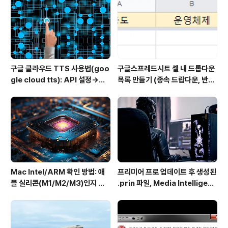
구글 클라우드 TTS 사용법(goo
구글스프레드시트 셀 내 드롭다운
gle cloud tts): API 설정→음
목록 만들기 (종속 드랍다운, 반응
성변환→MP3 다운로드
형 드랍다운) Dynamically po
pulating a dropdown cell b
ased on values in another
dropdown cell
Mac Intel/ARM 확인 방법: 애
프리미어 프로 업데이트 후 생성된
플 실리콘(M1/M2/M3)인지 인
.prin 파일, Media Intelligenc
텔인지 10초만에
e의 역할과 비활성화 방법