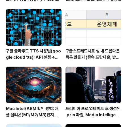
ub 접속 안될 때 해결
하는 방법
구글 클라우드 TTS 사용법(goo
구글스프레드시트 셀 내 드롭다운
gle cloud tts): API 설정→음
목록 만들기 (종속 드랍다운, 반응
성변환→MP3 다운로드
형 드랍다운) Dynamically po
pulating a dropdown cell b
ased on values in another
dropdown cell
Mac Intel/ARM 확인 방법: 애
프리미어 프로 업데이트 후 생성된
플 실리콘(M1/M2/M3)인지 인
.prin 파일, Media Intelligenc
텔인지 10초만에
e의 역할과 비활성화 방법