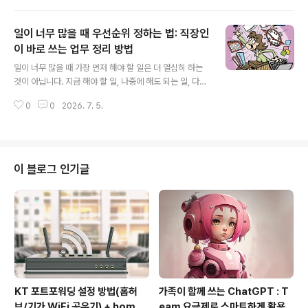
목과 첫 문장..
기본 구조를 정리합니다. 회의록 잘 쓰는 법회사에 들어가
면 생각보다 자주 맡게 되는 업무가 있습니다. 바로 회의록
일이 너무 많을 때 우선순위 정하는 법: 직장인
작성입니다. 특히 신입사원은 회의에 참석하면서 회의록을
작성하는 경우가 많습니다. 그런데 막상 회의록을 쓰려고
이 바로 쓰는 업무 정리 방법
글 내용
하면 생각보다 어렵습니다. “회의 내용을 전부 적어야 하
일이 너무 많을 때 가장 먼저 해야 할 일은 더 열심히 하는
나?”“무엇이 중요한 내용인지 모르겠다.”“결정 사항과 논
것이 아닙니다. 지금 해야 할 일, 나중에 해도 되는 일, 다른
의 사항을 어떻게 구분해야 하지?”“회의 후에 어떤 형식으
사람의 확인이 필요한 일을 구분하는 것입니다. 이 글에서
로 공유해야 할까?” 회의록은 단순한 메모가 아닙니다. 회
0
0
2026. 7. 5.
는 업무가 한꺼번에 몰렸을 때 우선순위를 정하고 일을 정
의 내용을 나중에 다시 ..
리하는 기본 방법을 소개합니다. 일이 너무 많을 때 우선순
위 정하는 법회사에서 일을 하다 보면 한 번에 여러 업무가
몰릴 때가 있습니다. 메일은 계속 오고, 회의 일정은 잡혀
있고, 보고서 마감은 다가오고, 갑자기 새로운 요청도 들어
이 블로그 인기글
옵니다. 이럴 때 많은 사람이 가장 먼저 하는 생각은 비슷합
니다. “뭐부터 해야 하지?”“다 급한 일 같은데 어떻게 정리
하지?”“이 일을 먼저 해도 되는 걸까?”“상사에게 우선순
위를 물어봐야 하나?”일이 많을 때 무작정 열심히만 하면..
KT 포트포워딩 설정 방법(홈허
가족이 함께 쓰는 ChatGPT : T
브/기가 WiFi 공유기) + homeh
eam 요금제로 스마트하게 활용