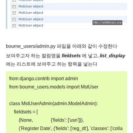
bourne_users/admin.py 파일을 아래와 같이 수정한다
보여주고자 하는 컬럼명을
fieldsets
에 넣고,
list_display
에는 리스트에
보여주고 하는 항목
을 넣는다
from django.contrib import admin
from bourne_users.models import MstUser
class MstUserAdmin(admin.ModelAdmin):
fieldsets = [
(None, {'fields': ['usn']}),
('Register Date', {'fields': ['reg_dt'], 'classes': ['colla