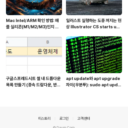
Mac Intel/ARM 확인 방법: 애
일러스트 실행하는 도중 꺼지는 현
플 실리콘(M1/M2/M3)인지 인
상 Illustrator CS starts up
텔인지 10초만에
but shuts down immediate
ly
구글스프레드시트 셀 내 드롭다운
apt update와 apt upgrade
목록 만들기 (종속 드랍다운, 반응
차이(우분투): sudo apt updat
형 드랍다운) Dynamically po
e 뜻 + 추천 순서
pulating a dropdown cell b
ased on values in another
dropdown cell
의안내
티스토리
로그인
고객센터
© Daum Corp.