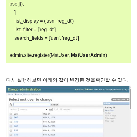
pse']}),
]
list_display = ('usn','reg_dt')
list_filter = ['reg_dt']
search_fields = ['usn', 'reg_dt']
admin.site.register(MstUser,
MstUserAdmin
)
다시 실행해보면 아래와 같이 변경된 것을확인할 수 있다.