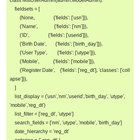
class MstUserAdmin(admin.ModelAdmin):
fieldsets = [
(None, {'fields': ['usn']}),
('Name', {'fields': ['nm']}),
('ID', {'fields': ['userid']}),
('Birth Date', {'fields': ['birth_day']}),
('User Type', {'fields': ['utype']}),
('Mobile', {'fields': ['mobile']}),
('Register Date', {'fields': ['reg_dt'], 'classes': ['coll
apse']}),
]
list_display = ('usn','nm','userid','birth_day', 'utype',
'mobile','reg_dt')
list_filter = ['reg_dt', 'utype']
search_fields = ['nm', 'utype', 'mobile', 'birth_day']
date_hierarchy = 'reg_dt'