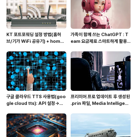
KT 포트포워딩 설정 방법(홈허
가족이 함께 쓰는 ChatGPT : T
브/기가 WiFi 공유기) + homeh
eam 요금제로 스마트하게 활용
ub 접속 안될 때 해결
하는 방법
구글 클라우드 TTS 사용법(goo
프리미어 프로 업데이트 후 생성된
gle cloud tts): API 설정→음
.prin 파일, Media Intelligenc
성변환→MP3 다운로드
e의 역할과 비활성화 방법