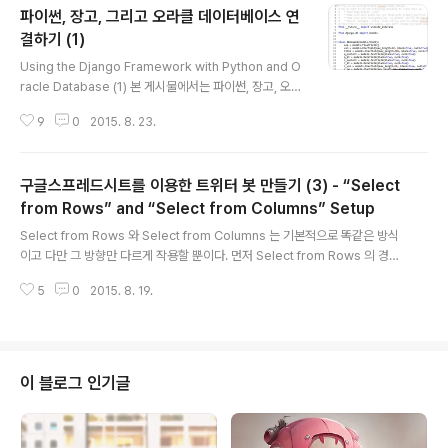
파이썬, 장고, 그리고 오라클 데이터베이스 연
결하기 (1)
글 내용
Using the Django Framework with Python and O
racle Database (1) 본 게시물에서는 파이썬, 장고, 오라
클을 이용하여 기존 오라클 데이터베이스의 자료를 조회할
9
0
2015. 8. 23.
수 있는 페이지를 만들어보고자 한다. http://www.oracl
e.com/webfolder/technetwork/tutorials/obe/d
b/oow10/python_django/python_django.htm 파
구글스프레드시트를 이용한 트위터 봇 만들기 (3) - “Select
이썬을 만든 Guido van Rossum at PyCon 2013 [1
단계] 1. 앞서 밝혔듯이 본 게시물의 작성 목표는 기존에 설
from Rows” and “Select from Columns” Setup
글 내용
치된 Oracle Database 에 연결하여 데이터 조회를 위한
Select from Rows 와 Select from Columns 는 기본적으로 똑같은 방식
페이지를 만드는 것이다. 2. 본격적인 작업에 앞서 연결할
이고 다만 그 방향만 다르게 작용할 뿐이다. 먼저 Select from Rows 의 경우
데이터베이스의 username, p..
에는 각 행에서 하나씩의 셀을 선택, 조합해서 트윗을 생성해낸다. 그리고 미리
5
0
2015. 8. 19.
생성해둔 메시지로 랜덤하게 포스팅하는 봇을 만들려면, 바로 이 "Select fro
m Rows"를 활용하면 되는데, 작성해둔 메시지들을 개별 컬럼에 붙여넣으면
된다. 해당 행이나 열 주위로 노트나 라벨을 삽입해도 좋다.
이 블로그 인기글