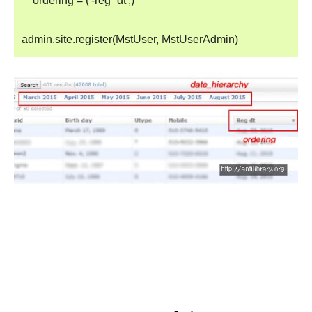
ordering = ('-reg_dt',)
admin.site.register(MstUser, MstUserAdmin)