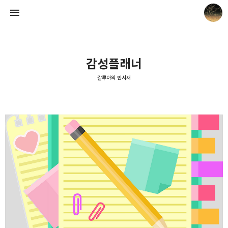
감성플래너
갈루아의 반서재
갈루아의 반서재
크립토갈루아