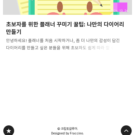
2024. 10. 26.
초보자를 위한 플래너 꾸미기 꿀팁: 나만의 다이어리
만들기
안녕하세요! 플래너를 처음 시작하거나, 좀 더 나만의 감성이 담긴
다이어리를 만들고 싶은 분들을 위해 초보자도 쉽게 따라 할 수 있는
플래너 꾸미기 꿀팁을 소개해 드릴게요. 준비물부터 레이아웃, 팁까지
함께 알아보겠습니다!1. 플래너 준비물 소개먼저 플래너 꾸미기에
필요한 기본 준비물을 준비해볼까요? 플래너는 꾸미고 싶다고 해서 다
갖춰야 할 필요는 없고, 자주 사용하게 될 도구들부터 시작하면
충분합니다.- 플래너/다이어리 : 스케줄러나 다이어리 중 원하는
스타일로 선택하세요. 주간형, 월간형 등 다양한 형식이 있어요.- 펜:
다양한 색상의 펜은 중요한 포인트를 표시하거나, 플래너에 활기를
더해줘요. 색감이 화사한 젤펜이나 만년필을 추천해요.- 스티커 및
마스킹 테이프 : 간단한 장식을 더하고 싶을 때는..
© 크립토갈루아.
Designed by Fraccino.