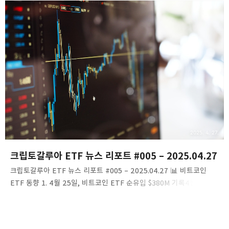
플러스 등 긍정적인 흐름이 지속되고 있으며, 공급량의 87%가 수익
구간에 진입했습니다. 시가총액은 은을 넘어섰고 점유율은 63%에
도달했습니다.링크: CryptoHub 기사 보기게시일시:
2025.04.27비트코인, 트럼프 당선 이후 최대 주간 상승률
기록비트코인은 이번 주 11% 상승하며 2024년 트럼프 대통령 당선
이후 가장 강한 주간 상승률을 기록할 것으로 보입니다. ETF
시장에서는 주간 26.8억 달..
2025. 4. 27.
크립토갈루아 ETF 뉴스 리포트 #005 – 2025.04.27
크립토갈루아 ETF 뉴스 리포트 #005 – 2025.04.27​ 📊 비트코인
ETF 동향 1. 4월 25일, 비트코인 ETF 순유입 $380M 기록4월 25일,
미국 내 11개 비트코인 현물 ETF는 총 $380M의 순유입을
기록했습니다. BlackRock의 IBIT가 $240.1M, Fidelity의 FBTC가
$108M의 순유입을 보였으며, Grayscale의 GBTC는 $7.5M의