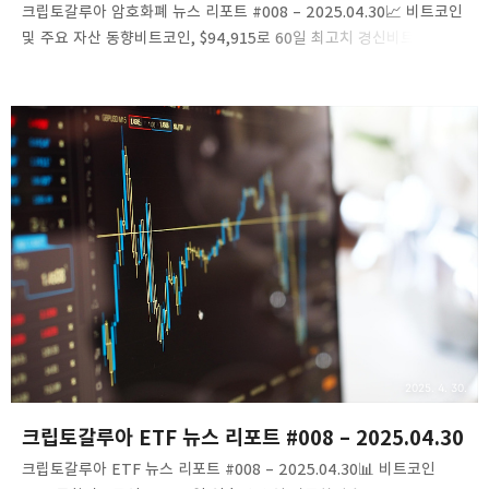
크립토갈루아 암호화폐 뉴스 리포트 #008 – 2025.04.30​📈 비트코인
및 주요 자산 동향비트코인, $94,915로 60일 최고치 경신비트코인
(BTC)은 4월 30일 오전 8시(UTC) 기준 $94,915로 거래되며 0.59%
상승했습니다. 이는 60일 만의 최고치로, ETF 자금 유입과 기관
투자자들의 관심 증가가 주요 원인으로 분석됩니다. ​Blockchain
News비트코인 ETF, 8일 연속 순유입 기록하며 $172.8M 유입4월
29일, 미국 비트코인 현물 ETF는 총 $172.8M의 순유입을 기록하며
8일 연속 자금 유입세를 이어갔습니다. 특히 BlackRock의 IBIT는
$216.7M의 순유입으로 시장을 주도했습니다. ​Blockchain News🧠
시장 분석 및 매크로 인사이트..
2025. 4. 30.
크립토갈루아 ETF 뉴스 리포트 #008 – 2025.04.30
크립토갈루아 ETF 뉴스 리포트 #008 – 2025.04.30​📊 비트코인