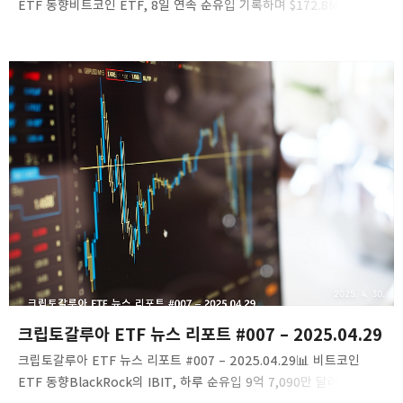
ETF 동향비트코인 ETF, 8일 연속 순유입 기록하며 $172.8M 유입4월
29일, 미국 비트코인 현물 ETF는 총 $172.8M의 순유입을 기록하며
8일 연속 자금 유입세를 이어갔습니다. 특히 BlackRock의 IBIT는
$216.7M의 순유입으로 시장을 주도했습니다.링크:
Blockchain.News 기사 보기게시일시: 2025.04.30​BlackRock의
IBIT, 누적 순유입 $4.5B 돌파BlackRock의 iShares Bitcoin
Trust ETF(IBIT)는 4월 22일 이후 누적 순유입이 $4.5B를
돌파하며, 비트코인 ETF 시장에서 강력한 입지를 확보하고 있습니다.
링크: CoinDesk 기사 보기게..
2025. 4. 30.
크립토갈루아 ETF 뉴스 리포트 #007 – 2025.04.29
크립토갈루아 ETF 뉴스 리포트 #007 – 2025.04.29​📊 비트코인
ETF 동향BlackRock의 IBIT, 하루 순유입 9억 7,090만 달러