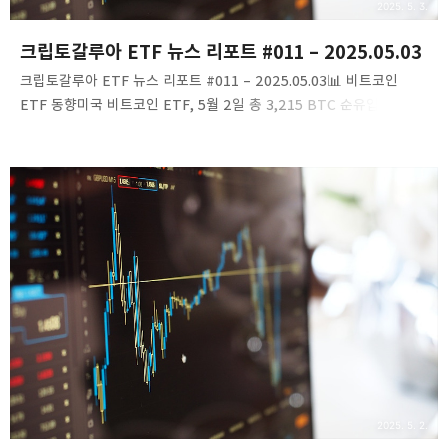
2025. 5. 3.
크립토갈루아 ETF 뉴스 리포트 #011 – 2025.05.03
크립토갈루아 ETF 뉴스 리포트 #011 – 2025.05.03📊 비트코인
ETF 동향미국 비트코인 ETF, 5월 2일 총 3,215 BTC 순유입
기록2025년 5월 2일, 미국의 10개 비트코인 현물 ETF는 총 3,215
BTC의 순유입을 기록했습니다. 특히 BlackRock의 IBIT는 3,636
BTC를 유입하며 총 보유량을 607,685 BTC로 늘렸습니다.링크:
Binance News게시일시: 2025.05.02바이낸스+1PANews+1ARK
및 Grayscale 비트코인 ETF, 5월 2일 순유입 0달러 기록ARK와
Grayscale의 비트코인 ETF는 5월 2일 순유입이 없었습니다. 이는
기관 투자자들의 관망세를 반영하는 것으로 해석됩니다.링크:
Blockchain.News - ARK링..
2025. 5. 2.