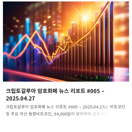
BlackRock의 IBIT가 주도적인 역할을 하며 기관 투자자들의 관심을
끌었습니다. 이러한 자금 유입은 비트코인의 시장 점유율 상승과 함께
ETF를 통한 투자 수요가 증가하고 있음을 나타냅니다.링크:
BeInCrypto 기사 보기게시일시: 2025.04.27​2. BlackRock의 IBIT,
하루 순유입 3억 3천만 달러 기록4월 25일, BlackRock의 비트코인
현물 ETF인 IBIT는 하루 동안 3억..
2025. 4. 27.
크립토갈루아 암호화폐 뉴스 리포트 #005 –
2025.04.27
크립토갈루아 암호화폐 뉴스 리포트 #005 – 2025.04.27📈 비트코인
및 주요 자산 동향비트코인, 94,000달러 방어하며 강세 지속비트코인
(BTC)은 94,000달러 선을 유지하며 강세를 이어가고 있습니다. 장기
보유자(LTH)로의 공급 이동, Coinbase 프리미엄 갭 11일 연속