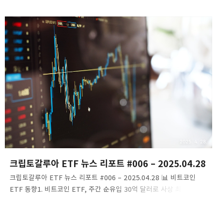
안정적인 흐름을 보이고 있습니다. 이는 ETF 자금 유입과 기관
투자자들의 지속적인 관심에 기인한 것으로 분석됩니다.링크: Yahoo
Finance게시일시: 2025.04.29​야후 금융비트코인 ETF, $590M
순유입 기록최근 비트코인 ETF에 $590M의 순유입이 발생하며, 이는
시장의 낙관적인 전망을 반영합니다. 이러한 자금 유입은 비트코인
가격 안정에 긍정적인 영향을 미치고 있습니다.링크:
CoinDesk게시일시: 2025.04.29​코인데스크 🧠 시장 분석 및 매크로
인사이트비..
2025. 4. 28.
​크립토갈루아 ETF 뉴스 리포트 #006 – 2025.04.28
​크립토갈루아 ETF 뉴스 리포트 #006 – 2025.04.28​ 📊 비트코인
ETF 동향1. 비트코인 ETF, 주간 순유입 30억 달러로 사상 최대치
경신미국 내 비트코인 현물 ETF는 4월 25일까지 한 주 동안 총 30억
6천만 달러의 순유입을 기록하며 사상 최대치를 경신했습니다. 특히