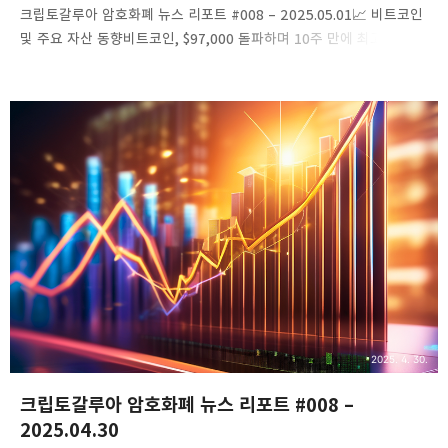
크립토갈루아 암호화폐 뉴스 리포트 #008 – 2025.05.01​📈 비트코인
및 주요 자산 동향비트코인, $97,000 돌파하며 10주 만에 최고치
기록비트코인(BTC)은 5월 1일 기준 $97,000을 돌파하며 10주 만에
최고치를 기록했습니다. 이는 트럼프 대통령의 비트코인 준비금 구축
발언과 미국 경제 지표 부진에 따른 위험 회피 심리 강화에 기인한
것으로 분석됩니다.링크: CoinDesk Japan게시일시: 2025.05.01​
스트라테지, 비트코인 투자 확대 위해 자금 조달 계획 2배
증가비트코인에 적극 투자하는 미국의 스트라테지는 자금 조달 계획을
기존 6조 원에서 12조 원으로 두 배 확대했습니다. 이는 비트코인 가격
상승과 함께 기업의 투자 전략 강화 움직임으로 해석됩니다.링크:
Bloo..
2025. 4. 30.
크립토갈루아 암호화폐 뉴스 리포트 #008 –
2025.04.30