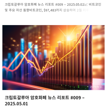
​크립토갈루아 암호화폐 뉴스 리포트 #009 – 2025.05.02​📈 비트코인
및 주요 자산 동향비트코인, $97,483까지 상승하며 2월 이후 최고치
기록비트코인(BTC)은 5월 1일 거래에서 한때 $97,483까지 상승하며
2월 21일 이후 최고치를 기록했습니다. 이는 투자자들의 위험 선호
심리가 회복되면서 모멘텀 거래로의 전환을 시사합니다.링크:
Bloomberg게시일시: 2025.05.02​스트라테지, 비트코인 투자 확대
위해 자금 조달 계획 2배 증가비트코인에 적극 투자하는 미국의
스트라테지는 자금 조달 계획을 기존 6조 원에서 12조 원으로 두 배
확대했습니다. 이는 비트코인 가격 상승과 함께 기업의 투자 전략 강화
움직임으로 해석됩니다.링크: Bloomberg게시일시: 2025.05.02..
2025. 5. 2.
크립토갈루아 암호화폐 뉴스 리포트 #009 –
2025.05.01