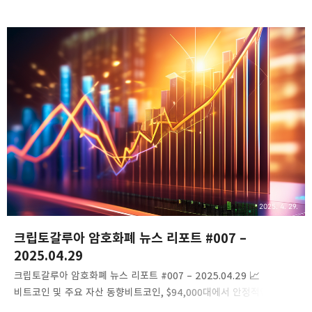
기록4월 28일, BlackRock의 iShares Bitcoin Trust ETF(IBIT)는
하루 동안 9억 7,090만 달러의 순유입을 기록하며, 출시 이후 두
번째로 큰 일일 순유입을 달성했습니다. 이는 비트코인 ETF 시장의
강한 투자자 관심을 반영합니다.링크: CoinDesk 기사 보기게시일시:
2025.04.29​Coinpedia Fintech
News+4Cointelegraph+4코인데스크+4미국 비트코인 현물 ETF,
7일 연속 순유입 기록4월 28일 기준, 미국 비트코인 현물 ETF는 7일
연속 순유입을 기록하며 총 5억 9,120만..
2025. 4. 29.
크립토갈루아 암호화폐 뉴스 리포트 #007 –
2025.04.29
​크립토갈루아 암호화폐 뉴스 리포트 #007 – 2025.04.29​ 📈
비트코인 및 주요 자산 동향비트코인, $94,000대에서 안정적인 흐름
유지비트코인(BTC)은 4월 29일 기준 $94,833.14에 거래되며