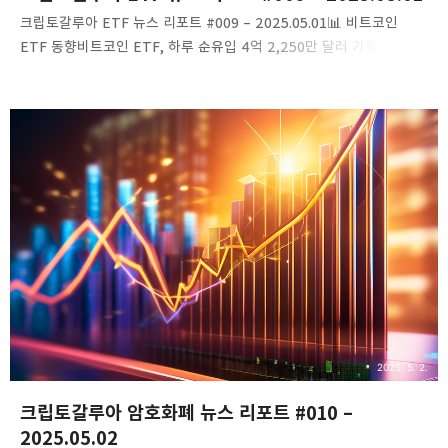
크립토갈루아 ETF 뉴스 리포트 #009 – 2025.05.01​📊 비트코인
ETF 동향비트코인 ETF, 하루 순유입 4억 2,250만 달러 기록2025년
5월 1일, 미국 비트코인 현물 ETF 시장은 총 4억 2,250만 달러의
순유입을 기록했습니다. 특히 BlackRock의 IBIT가 3억 5,140만
달러로 가장 큰 비중을 차지했으며, Bitwise의 BITB가 3,840만
달러, Fidelity의 FBTC가 2,950만 달러의 순유입을 보였습니다.
반면, ARK 21Shares의 ARKB는 8,720만 달러의 순유출을
기록했습니다.링크: Blockchain.News게시일시: 2025.05.02​
Invesco의 비트코인 ETF, 1,060만 달러 순유입 기록Invesco의
비트코인 ETF는 5월 ..
2025. 5. 2.
크립토갈루아 암호화폐 뉴스 리포트 #010 –
2025.05.02