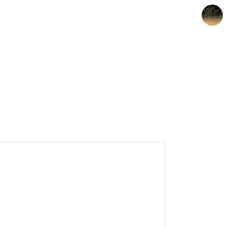
갈루아의 반서재
크립토갈루아