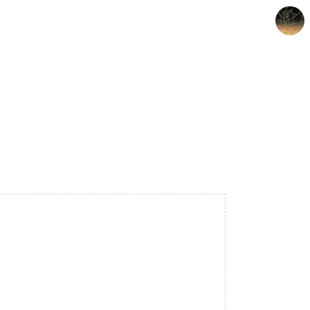
갈루아의 반서재
크립토갈루아