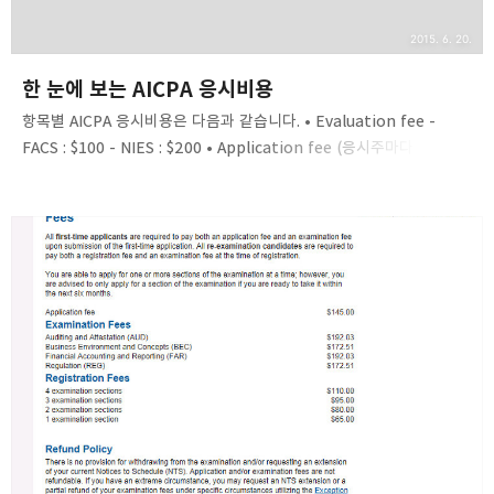
2015. 6. 20.
한 눈에 보는 AICPA 응시비용
항목별 AICPA 응시비용은 다음과 같습니다. • Evaluation fee -
FACS : $100 - NIES : $200 • Application fee (응시주마다 상이함)
- $145 (ME) ~ $220 (VT) • Examination fee ​ - A&AT $192.03 -
BE&C $172.51 - FARE $192.03 - REG $172.51 • Guam
surcharge $110/섹션당 • 일본내 응시시 Exam fee 에
International fee $309.65~$328.75 추가됨 그러면 예를 들어
보겠습니다. 메인(ME)주로 응시하는 A씨의 경우를 봅시다. NIES에서
evaluation 을 받았고, FARE, A&AT를 먼저 괌에 가서 보고, ​두 달 후
BEC, REG..