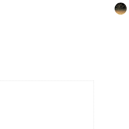
갈루아의 반서재
크립토갈루아