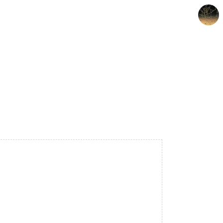
갈루아의 반서재
크립토갈루아