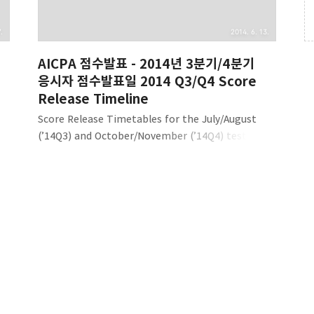
.
2014. 6. 13.
AICPA 점수발표 - 2014년 3분기/4분기
응시자 점수발표일 2014 Q3/Q4 Score
Release Timeline
Score Release Timetables for the July/August
(’14Q3) and October/November (’14Q4) testing
windows 시험결과는 NASBA 에 의해 수험생과 각 주
보드로 아래 표에 나오는 시기에 맞춰 발표됩니다. 어떤
에
주는 아래 예정일보다 하루 늦게 발표되기도 합니다.
2014년 3분기/4분기 시험결과 발표 예정일은 아래 표에서
)
확인하실 수 있습니다. 아래에서 target release dates
라고 하는 것은 NASBA 에서 각 주 보드로 시험결과를
보내는 날을 말합니다.시험 계획 짜시는데 참고하시기
바랍니다. July/August (Q3) Testing
Window응시기간AICPA 가 프로메트릭으로부터 수험
파일을 받는 날결과발표~7/207..