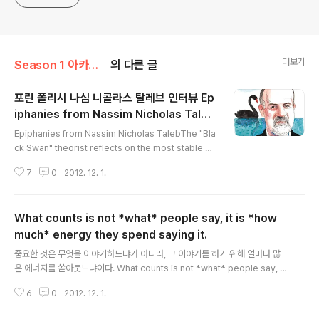
더보기
Season 1 아카이브/인물
의 다른 글
포린 폴리시 나심 니콜라스 탈레브 인터뷰 Ep
iphanies from Nassim Nicholas Taleb
글 내용
by Foreign Policy November 2012
Epiphanies from Nassim Nicholas TalebThe "Bla
ck Swan" theorist reflects on the most stable co
untry in human history and the folly of the Europ
7
0
2012. 12. 1.
ean Union. Foreign Policy | NOVEMBER 2012 나
심 니콜라스 탈레브의 포린 폴리시와의 인터뷰 중 주요 내
용을 요약해봤습니다. 원문은 아래 링크를 참조해주세요.
What counts is not *what* people say, it is *how
[원문보기]http://www.foreignpolicy.com/articles/
2012/10/08/epiphanies_from_nassim_nicholas_
much* energy they spend saying it.
글 내용
taleb - 사물의 세 가지 형태 Fragile : 쉽게 부서지는 thi
중요한 것은 무엇을 이야기하느냐가 아니라, 그 이야기를 하기 위해 얼마나 많
ngs that break, like th..
은 에너지를 쏟아붓느냐이다. What counts is not *what* people say, it
is *how much* energy they spend saying it. Antifragile (CD / Una
6
0
2012. 12. 1.
bridged)외국도서저자 : Taleb, Nassim Nicholas출판 : Random Hous
e 2012.11.27상세보기