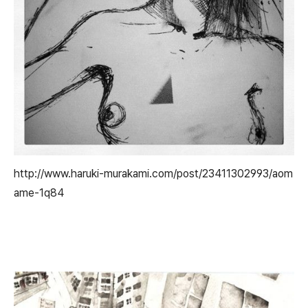
http://www.haruki-murakami.com/post/23411302993/aom
ame-1q84