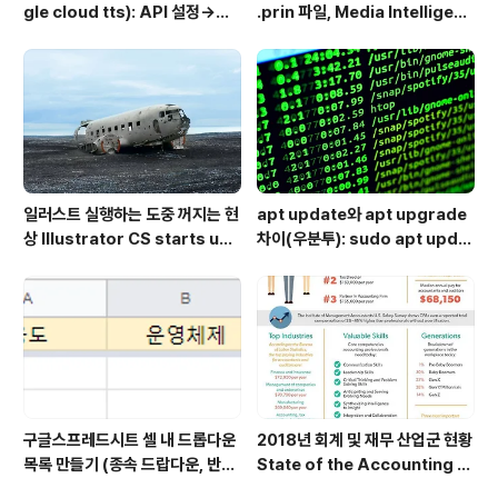
gle cloud tts): API 설정→음
.prin 파일, Media Intelligenc
성변환→MP3 다운로드
e의 역할과 비활성화 방법
일러스트 실행하는 도중 꺼지는 현
apt update와 apt upgrade
상 Illustrator CS starts up
차이(우분투): sudo apt updat
but shuts down immediate
e 뜻 + 추천 순서
ly
구글스프레드시트 셀 내 드롭다운
2018년 회계 및 재무 산업군 현황
목록 만들기 (종속 드랍다운, 반응
State of the Accounting a
형 드랍다운) Dynamically po
nd Finance Industries in 2