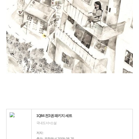
1Q84 전3권 패키지 세트
국내도서>소설
저자 :
출판 : 문학동네
2009.08.25