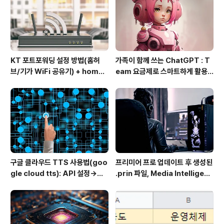
따라서 모든 NTS 와 pay..
KT 포트포워딩 설정 방법(홈허
가족이 함께 쓰는 ChatGPT : T
브/기가 WiFi 공유기) + homeh
eam 요금제로 스마트하게 활용
ub 접속 안될 때 해결
하는 방법
구글 클라우드 TTS 사용법(goo
프리미어 프로 업데이트 후 생성된
gle cloud tts): API 설정→음
.prin 파일, Media Intelligenc
성변환→MP3 다운로드
e의 역할과 비활성화 방법