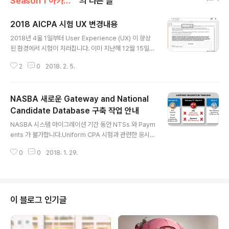
Season 1 아카이브/미국공인회계사 USCPA
의 다른 글
2018 AICPA 시험 UX 변경내용
글 내용
2018년 4울 1일부터 User Experience (UX) 이 향상
된 환경에서 시험이 치러집니다. 이미 지난해 12월 15일,
AICPA는 이런 내용을 담은 새로운 샘플테스트를 공개한
2
0
2018. 2. 5.
바 있습니다. 새로운 환경에서 시험을 앞둔 분들을 위해 보
기 좋게 주요 내용을 정리하였으니 참고하시기 바랍니다.
1. Larger, High Definition Monitors at Prometric
NASBA 새로운 Gateway and National
Test Centers 더욱 커진 스크린 덕분에 시뮬레이션 문제
풀이 과정에서 효율성이 높아졌습니다. 예를 들어, 시뮬레
Candidate Database 구축 작업 안내
글 내용
이션 인터페이스의 경우 좌우측을 나눠서 응답영역과 작업
NASBA 시스템 마이그레이션 기간 동안 NTSs 와 Paym
영역을 나눌 수 있게 되어 시뮬레이션 풀이에 많은 도움이
ents 가 불가합니다.Uniform CPA 시험과 관련한 응시생
될 전망입니다. 2. Microsoft Excel이제 Microsoft Ex
들의 환경 개선의 일환으로 시스템 개선 작업이 곧 런칭을
cel 이 CPA ..
0
0
2018. 1. 29.
앞두고 있습니다. 새로운 버전의 Gateway and Nationa
l Candidate Database 가 2018년 3월 5일(월) 런칭이
됩니다.이번 개선으로 추가적인 사용자 친화 기능 및 개인
정보 보호를 위한 보안 강화 등 전반적인 기능 향상이 기대
됩니다. 다만 시스템상 성공적으로 새로운 시스템을 이식
이 블로그 인기글
하기 위해 아래 기간 동안 일부 업무가 중단됩니다. 이번 마
이그레이션 기간 동안 Notices to Schedule (NTS) 출
력 및 재출력, 그리고 payments를 진행하실 수 없습니다.