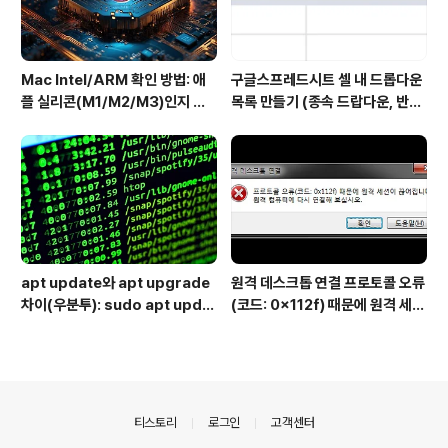
Mac Intel/ARM 확인 방법: 애
구글스프레드시트 셀 내 드롭다운
플 실리콘(M1/M2/M3)인지 인
목록 만들기 (종속 드랍다운, 반응
텔인지 10초만에
형 드랍다운) Dynamically po
pulating a dropdown cell b
ased on values in another
dropdown cell
apt update와 apt upgrade
원격 데스크톱 연결 프로토콜 오류
차이(우분투): sudo apt updat
(코드: 0x112f) 때문에 원격 세션
e 뜻 + 추천 순서
이 끊어집니다
의안내
티스토리
로그인
고객센터