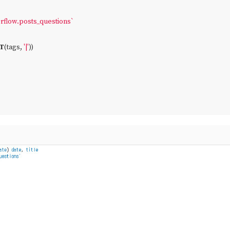
erflow.posts_questions`
T
(tags, 
'|'
))