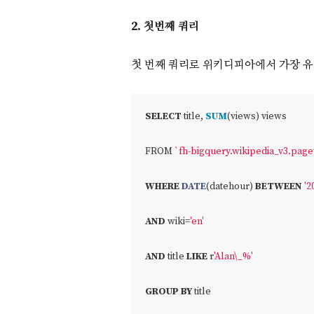
2. 첫번째 쿼리
첫 번째 쿼리로 위키디피아에서 가장 유명한
SELECT
 title, 
SUM
(views) views
FROM 
`fh
-
bigquery.wikipedia_v3.pag
WHERE
DATE
(datehour) 
BETWEEN
'2
AND
 wiki
=
'en'
AND
 title 
LIKE
 r
'Alan\_%'
GROUP
BY
 title