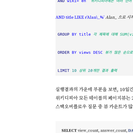
AND
 wiki=’en’ 
위키디피아에는 여러 언어
AND title LIKE r’Alan\_%’
Alan_ 으로 
GROUP
 BY title
각 제목에 대해 SUM(v
ORDER
 BY views DESC
뷰가 많은 순으로
LIMIT
10
상위 
10
개만 결과 출력
실행결과의 가운데 부분을 보면, 10일간 
위키디피아 모든 테이블의 페이지뷰는 2.
스택오버플로우 질문 중 뷰 카운트가 많
SELECT
 view_count, answer_count, 
D