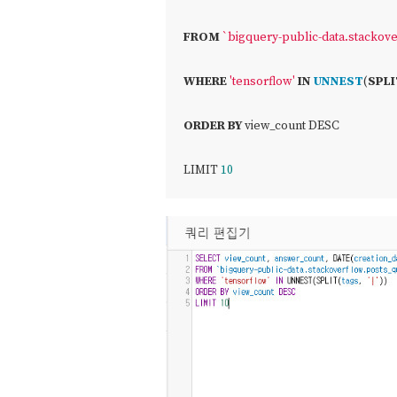
FROM
`bigquery
-
public
-
data.stackov
WHERE
'tensorflow'
IN
UNNEST
(
SPLI
ORDER
BY
 view_count DESC
LIMIT 
10