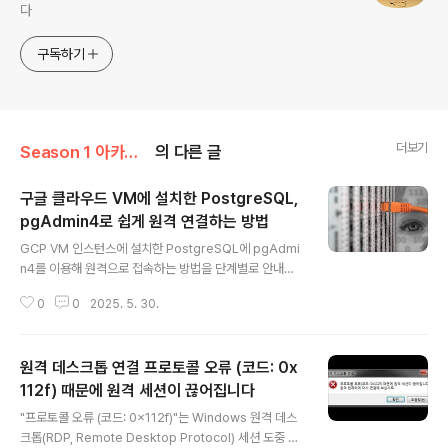
다
구독하기
더보기
Season 1 아카이브
의 다른 글
구글 클라우드 VM에 설치한 PostgreSQL,
pgAdmin4로 쉽게 원격 연결하는 방법
글 내용
GCP VM 인스턴스에 설치한 PostgreSQL에 pgAdmi
n4를 이용해 원격으로 접속하는 방법을 단계별로 안내합
니다. pgAdmin4 를 설치하여 앞서 설치한 구글 클라우드
0
0
2025. 5. 30.
내 PostgreSQL 에 접근해본다. 먼저 pgAdmin4 는 다
음 링크에서 다운로드받아 설치할 수 있다. https://www.
pgadmin.org/download/pgadmin-4-windows/
원격 데스크톱 연결 프로토콜 오류 (코드: 0x
설치 후 해당 아이콘을 클릭하면 웹브라우저가 열리면서
다음 페이지로 이동한다. 여기서 Server > Create > Se
112f) 때문에 원격 세션이 끊어집니다
글 내용
rver 를 선택해서 postgreSQL 이 선택된 서버를 추가한
"프로토콜 오류 (코드: 0x112f)"는 Windows 원격 데스
다. 해당 서버의 이름을 입력하고, Connection 탭에서 다
크톱(RDP, Remote Desktop Protocol) 세션 도중 발