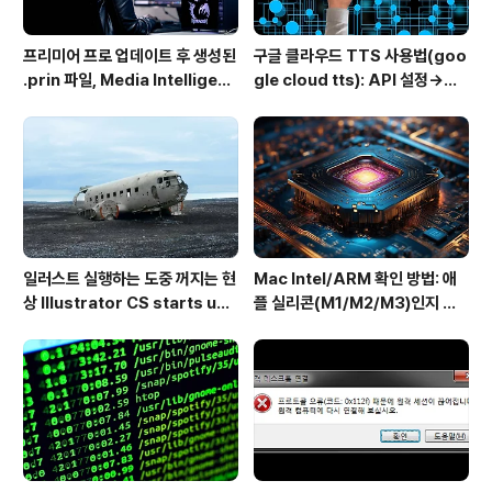
프리미어 프로 업데이트 후 생성된
구글 클라우드 TTS 사용법(goo
.prin 파일, Media Intelligenc
gle cloud tts): API 설정→음
e의 역할과 비활성화 방법
성변환→MP3 다운로드
일러스트 실행하는 도중 꺼지는 현
Mac Intel/ARM 확인 방법: 애
상 Illustrator CS starts up
플 실리콘(M1/M2/M3)인지 인
but shuts down immediate
텔인지 10초만에
ly