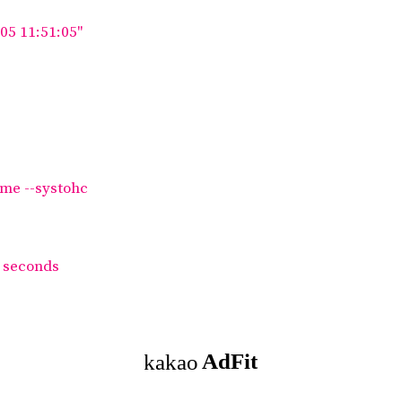
-05 11:51:05"
ime --systohc
9 seconds