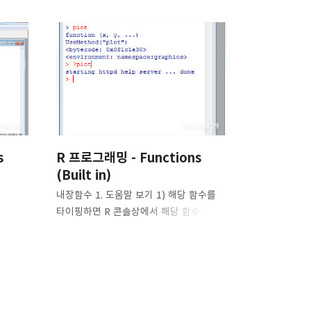
리
밴드
.08.30
2014.08.29
s
R 프로그래밍 - Functions
(Built in)
내장함수 1. 도움말 보기 1) 해당 함수를
타이핑하면 R 콘솔상에서 해당 함수가
방법에
입력값을 어떻게 처리하는지를 간단하게
를
보여준다. > plot 2) 내장된 도움말
트창을
기능을 이용하기 위해서는 해당 함수 앞에
창을
? 를 붙여 타이핑하면 된다. > ?
립트창은
plotplot() 함수를 어떻게