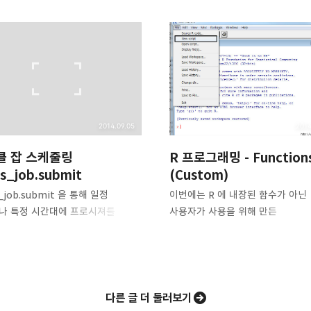
를 정리합니다
카카오톡
트위터
Facebook
카카오스토
2014.09.05
2014
클 잡 스케줄링
R 프로그래밍 - Function
s_job.submit
(Custom)
Pocket
Evernote
_job.submit 을 통해 일정
이번에는 R 에 내장된 함수가 아닌
나 특정 시간대에 프로시져를
사용자가 사용을 위해 만든
수 있다. 1. 현재 돌아가고 있는
커스토마이징된 함수를 활용하는 
인합니다. SELECT * FROM
대한 것이다. 커스토마이징된 함수
JOBS; 2. 다음과 같이 Job 을
이용하기 위해서는 콘솔과 스크립
수 있습니다. 1) 코드 예시
모두 사용할 수 있지만, 스크립트
RE X NUMBER; BEGIN
이용하는게 좀 더 편리하다. 스크
다른 글 더 둘러보기