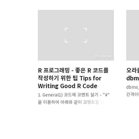
갈루아의 반서재
모르는 것을 모아두는 서재. 읽을 책과 배울 주제
구독하기
구독하기
2014.09.06
R 프로그래밍 - 좋은 R 코드를
오라
작성하기 위한 팁 Tips for
dbm
네이버 블로그
Writing Good R Code
dbms
간격이
1. General1) 코드에 코멘트 달기 - "#"
실행할 
을 이용하여 아래와 같이 코멘트를 달 수
잡을 확
있다. >
DBA_
load("~/myfirstRobjects.rdata", ex
등록할 
ls.str(ex) # 코멘트 달기 savevector1 :
DECLA
int [1:9] 1 2 3 4 5 6 7 8 9