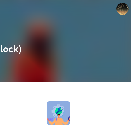
lock)
갈루아의 반서재
크립토갈루아