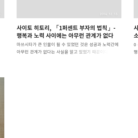
.
2014. 12. 13.
사이토 히토리, 「1퍼센트 부자의 법칙」-
사
행복과 노력 사이에는 아무런 관계가 없다
마쓰시타가 큰 인물이 될 수 있었던 것은 성공과 노력간에
0
아무런 관계가 없다는 사실을 알고 있었기 때문이다.
행
다.
노력이란, 하고 싶지 않은 일을 어쩔 수 없이 하는 것이다.
없
.
하고 싶지 않은 일을 하는 사람이 행복해지기란
가
불가능하다. 즉, 노력을 할수록 사람은 불행하다. 행복과
가
초
노력 사이에는 아무런 관계도 없다. 오히려 노력은
"
불행으로 다가가는 지름길이다. 서른세 군데를 돌면서 말로
표
소원을 비는 '관음참배'라는 수행이 있다. 사실, 이는 내
안
유일한 취미다. 그런데 소원을 빌면서 왜 말로 표현해야
주
하는 것일까? 그 이유는 '관음', 즉 소리(音)를 보기(觀)
모
도
때문이다. 관음, 즉 관세음보살은 소리를 보고 소원을
천
에
들어준다. 서른세 군데를 돌면서 소원을 비는 관음참배는
상
.
매우 엄격한 수행이다. 그러나 점점 몸이 지치..
보