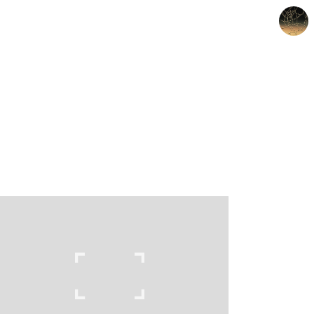
갈루아의 반서재
크립토갈루아