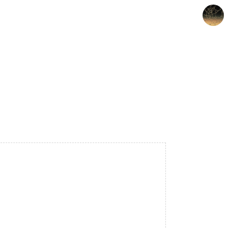
갈루아의 반서재
크립토갈루아