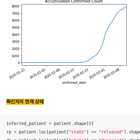
확진자의 현재 상태
infected_patient = patient.shape[
0
]

rp = patient.loc[patient[
"state"
] == 
"released"
].shap