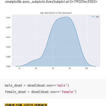
<matplotlib.axes._subplots.AxesSubplot at 0x7f9331ec9350>
male_dead = dead[dead.sex==
'male'
]

female_dead = dead[dead.sex==
'female'
]
성별에 따른 사망자 연령분포