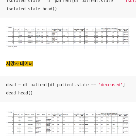
isolated_state = df_patient[df_patient.state == 
'isol
isolated_state.head()
사망자 데이터
dead = df_patient[df_patient.state == 
'deceased'
]

dead.head()