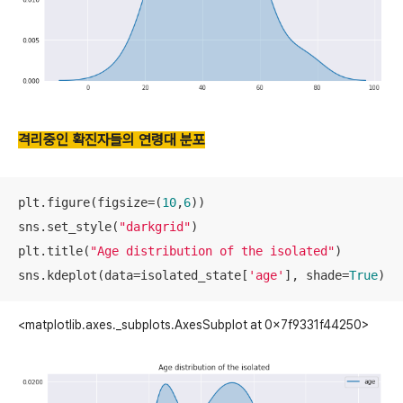
격리중인 확진자들의 연령대 분포
plt.figure(figsize=(
10
,
6
))

sns.set_style(
"darkgrid"
)

plt.title(
"Age distribution of the isolated"
)

sns.kdeplot(data=isolated_state[
'age'
], shade=
True
)
<matplotlib.axes._subplots.AxesSubplot at 0x7f9331f44250>