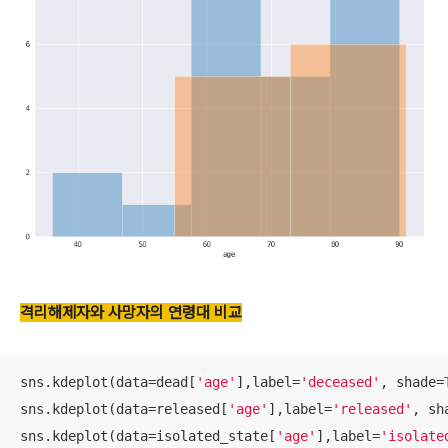
격리해제자와 사망자의 연령대 비교
sns.kdeplot(data=dead[
'age'
],label=
'deceased'
, shade=
sns.kdeplot(data=released[
'age'
],label=
'released'
, sh
sns.kdeplot(data=isolated_state[
'age'
],label=
'isolate