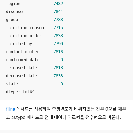
region              
7432
disease             
7841
group               
7783
infection_reason    
7715
infection_order     
7833
infected_by         
7799
contact_number      
7816
confirmed_date         
0
released_date       
7813
deceased_date       
7833
state                  
0
dtype: int64
fillna
메서드를 사용하여 출생년도가 비워져있는 경우 0으로 채우
고
astype 메서드로
전체 데이터 자료형을 정수형으로 바꾼다.