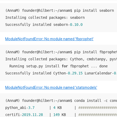
(AnnaM) founder@hilbert:~/annam$ pip install seaborn 
Installing collected packages: seaborn

Successfully installed seaborn-
0.10
.0
ModuleNotFoundError: No module named 'fbprophet'
(AnnaM) founder@hilbert:~/annam$ pip install fbprophet
Installing collected packages: Cython, cmdstanpy, pys
  Running setup.py install 
for
 fbprophet ... done

Successfully installed Cython-
0.29
.15
 LunarCalendar-
0
ModuleNotFoundError
: No module named 'statsmodels'
(AnnaM) founder@hilbert:~/annam$ conda install -c con
python_abi-
3.7
       | 
4
 KB      | 
##################
certifi-
2019.11
.28
   | 
149
 KB    | 
##################