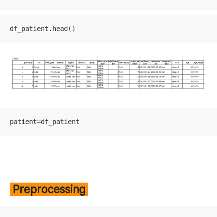
df_patient.head()
patient=df_patient
Preprocessing