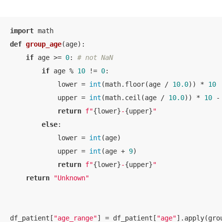
import
def
group_age
(
age
):
if
 age >= 
0
: 
# not NaN
if
 age % 
10
 != 
0
:

            lower = 
int
(math.floor(age / 
10.0
)) * 
10
            upper = 
int
(math.ceil(age / 
10.0
)) * 
10
 -
return
f"
{lower}
-
{upper}
"
else
:

            lower = 
int
(age)

            upper = 
int
(age + 
9
) 

return
f"
{lower}
-
{upper}
"
return
"Unknown"
df_patient[
"age_range"
] = df_patient[
"age"
].apply(gro