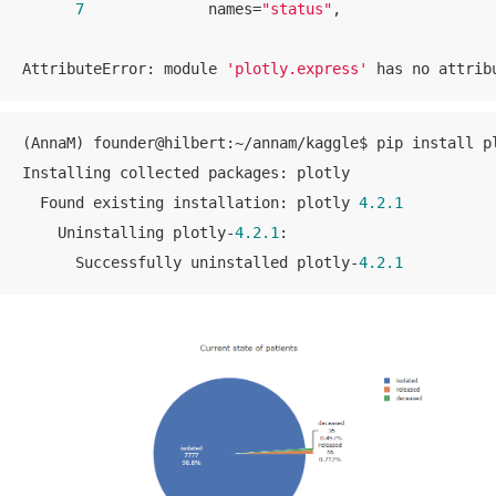
7
              names=
"status"
,

AttributeError: module 
'plotly.express'
 has no attrib
(AnnaM) founder@hilbert:~/annam/kaggle$ pip install p
Installing collected packages: plotly

  Found existing installation: plotly 
4.2
.1
    Uninstalling plotly-
4.2
.1
:

      Successfully uninstalled plotly-
4.2
.1