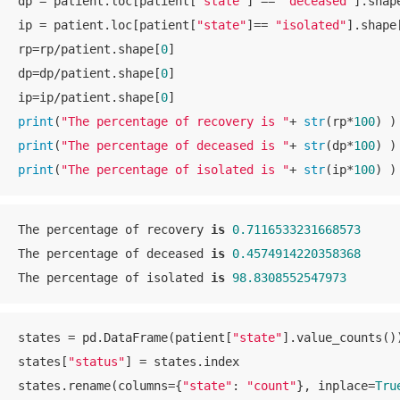
dp = patient.loc[patient[
"state"
] == 
"deceased"
].shap
ip = patient.loc[patient[
"state"
]== 
"isolated"
].shape
rp=rp/patient.shape[
0
]

dp=dp/patient.shape[
0
]

ip=ip/patient.shape[
0
print
(
"The percentage of recovery is "
+ 
str
(rp*
100
print
(
"The percentage of deceased is "
+ 
str
(dp*
100
print
(
"The percentage of isolated is "
+ 
str
(ip*
100
) )
The percentage of recovery 
is
0.7116533231668573
The percentage of deceased 
is
0.4574914220358368
The percentage of isolated 
is
98.8308552547973
states = pd.DataFrame(patient[
"state"
].value_counts())
states[
"status"
] = states.index

states.rename(columns={
"state"
: 
"count"
}, inplace=
Tru