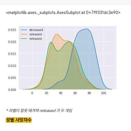
<matplotlib.axes._subplots.AxesSubplot at 0x7f9331dc3e90>
* 라벨이 잘못 매겨져 released 가 두 개임
성별 사망자수