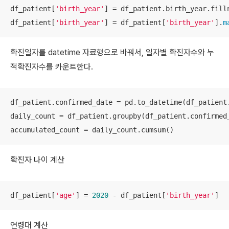
df_patient[
'birth_year'
] = df_patient.birth_year.fill
df_patient[
'birth_year'
] = df_patient[
'birth_year'
].
m
확진일자를 datetime 자료형으로 바꿔서, 일자별 확진자수와 누
적확진자수를 카운트한다.
df_patient.confirmed_date = pd.to_datetime(df_patient.
daily_count = df_patient.groupby(df_patient.confirmed_
accumulated_count = daily_count.cumsum()
확진자 나이 계산
df_patient[
'age'
] = 
2020
 - df_patient[
'birth_year'
] 
연령대 계산