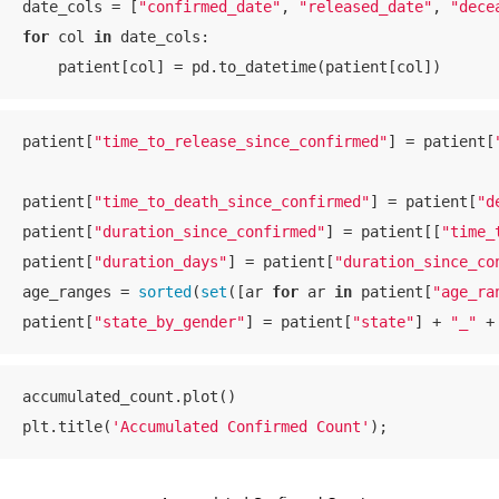
date_cols = [
"confirmed_date"
, 
"released_date"
, 
"dece
for
 col 
in
 date_cols:

    patient[col] = pd.to_datetime(patient[col])
patient[
"time_to_release_since_confirmed"
] = patient[
patient[
"time_to_death_since_confirmed"
] = patient[
"d
patient[
"duration_since_confirmed"
] = patient[[
"time_
patient[
"duration_days"
] = patient[
"duration_since_co
age_ranges = 
sorted
(
set
([ar 
for
 ar 
in
 patient[
"age_ra
patient[
"state_by_gender"
] = patient[
"state"
] + 
"_"
 +
accumulated_count.plot()

plt.title(
'Accumulated Confirmed Count'
);