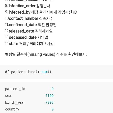
infection_order
감염순서
infected_by
해당 확진자에게 감염시킨
ID
contact_number
접촉자수
confirmed_date
확진 판정일
released_date
격리해제일
deceased_date
사
망일
state
격리 / 격리해제 / 사망
컬럼별 결측치(
missing values)의 수를 확인해보자.
df_patient.isna().
sum
()
patient_id             
0
sex                 
7190
birth_year          
7203
country                
0