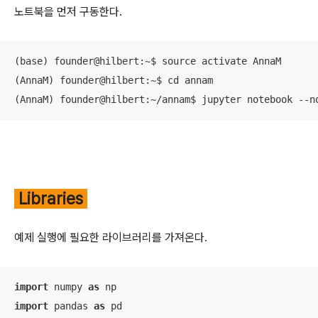
노트북을 먼저 구동한다.
(base) founder@hilbert:~$ source activate AnnaM

(AnnaM) founder@hilbert:~$ cd annam

(AnnaM) founder@hilbert:~/annam$ jupyter notebook --n
Libraries
예제 실행에 필요한 라이브러리를 가져온다.
import
 numpy 
as
import
 pandas 
as