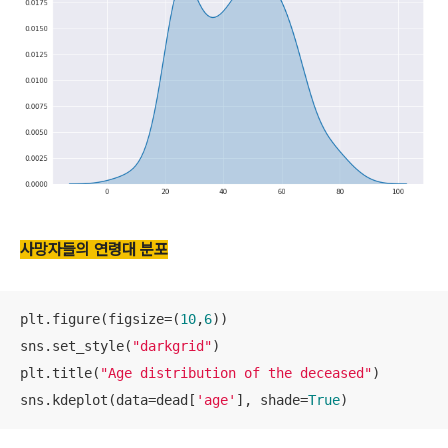
사망자들의 연령대 분포
plt.figure(figsize=(
10
,
6
))

sns.set_style(
"darkgrid"
)

plt.title(
"Age distribution of the deceased"
)

sns.kdeplot(data=dead[
'age'
], shade=
True
)