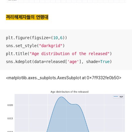
격리해제자들의 연령대
plt.figure(figsize=(
10
,
6
))

sns.set_style(
"darkgrid"
)

plt.title(
"Age distribution of the released"
)

sns.kdeplot(data=released[
'age'
], shade=
True
)
<matplotlib.axes._subplots.AxesSubplot at 0x7f9332fe0b50>