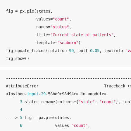
fig = px.pie(states,

             values=
"count"
,

             names=
"status"
,

             title=
"Current state of patients"
,

             template=
"seaborn"
)

fig.update_traces(rotation=
90
, pull=
0.05
, textinfo=
"v
fig.show()
------------------------------------------------------
AttributeError                            Traceback (m
<ipython-
input
-
29
-56bd9c98d94c> 
in
 <module>

3
 states.rename(columns={
"state"
: 
"count"
}, inp
4
----> 
5
 fig = px.pie(states,

6
              values=
"count"
,
