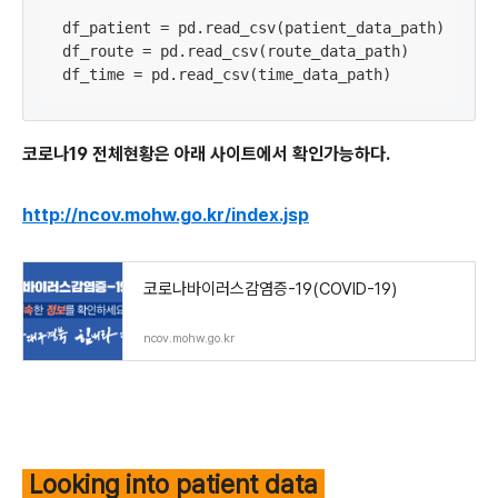
df_patient = pd.read_csv(patient_data_path)

df_route = pd.read_csv(route_data_path)

df_time = pd.read_csv(time_data_path)
코로나19 전체현황은 아래 사이트에서 확인가능하다.
http://ncov.mohw.go.kr/index.jsp
코로나바이러스감염증-19(COVID-19)
ncov.mohw.go.kr
Looking into patient data