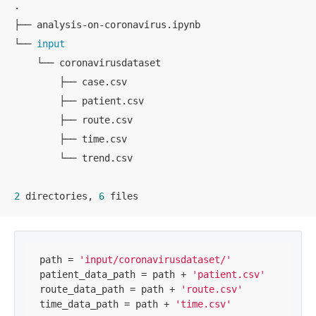
.

├── analysis-on-coronavirus.ipynb

└── 
input
    └── coronavirusdataset

        ├── case.csv

        ├── patient.csv

        ├── route.csv

        ├── time.csv

        └── trend.csv

2
 directories, 
6
 files
path = 
'input/coronavirusdataset/'
patient_data_path = path + 
'patient.csv'
route_data_path = path + 
'route.csv'
time_data_path = path + 
'time.csv'