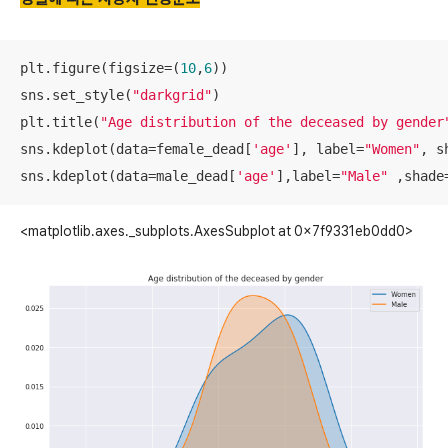
plt.figure(figsize=(
10
,
6
))

sns.set_style(
"darkgrid"
)

plt.title(
"Age distribution of the deceased by gender
sns.kdeplot(data=female_dead[
'age'
], label=
"Women"
, s
sns.kdeplot(data=male_dead[
'age'
],label=
"Male"
 ,shade
<matplotlib.axes._subplots.AxesSubplot at 0x7f9331eb0dd0>