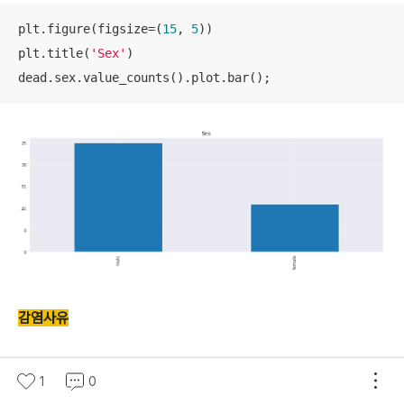
plt.figure(figsize=(
15
, 
5
))

plt.title(
'Sex'
)

dead.sex.value_counts().plot.bar();
감염사유
plt.figure(figsize=(
15
,
5
))

1
0