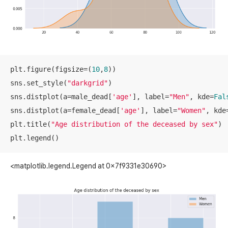
plt.figure(figsize=(
10
,
8
))

sns.set_style(
"darkgrid"
)

sns.distplot(a=male_dead[
'age'
], label=
"Men"
, kde=
Fal
sns.distplot(a=female_dead[
'age'
], label=
"Women"
, kde
plt.title(
"Age distribution of the deceased by sex"
)

plt.legend()
<matplotlib.legend.Legend at 0x7f9331e30690>