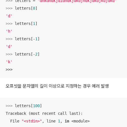
>>> 
letters = 
'dhkdhdkjdidhdkjdkdjhdkjdkdjkdjdkd'
>>> 
letters[
0
'd'
>>> 
letters[
1
'h'
>>> 
letters[-
1
'd'
>>> 
letters[-
2
'k'
>>>
오프셋을 문자열의 길이 이상으로 지정하는 경우 에러 발생
>>> 
letters[
100
]

Traceback (most recent call last):

  File 
"<stdin>"
, line 
1
, 
in
 <module>
