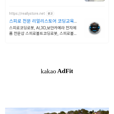
https://reallystore.net
광고
스피로 전문 리얼리스토어 코딩교육을
쉽고 재밌게
스피로코딩로봇, AI,3D,보안카메라 전자제
품 전문샵 스피로볼트코딩로봇, 스피로볼트
파워팩, 스피로미니등 스피로 전문몰