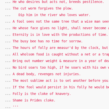
... 
... 
... 
... 
... 
... 
... 
... 
... 
... 
... 
... 
... 
... 
... 
... 
... 
'''