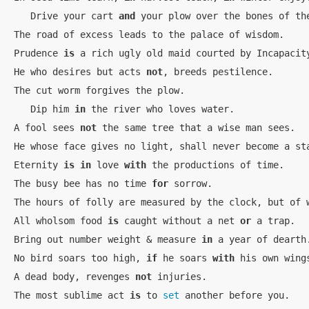
   Drive your cart 
and
 your plow over the bones of the
The road of excess leads to the palace of wisdom.

Prudence 
is
 a rich ugly old maid courted by Incapacity
He who desires but acts 
not
, breeds pestilence.

The cut worm forgives the plow.

   Dip him 
in
 the river who loves water.

A fool sees 
not
 the same tree that a wise man sees.

He whose face gives no light, shall never become a sta
Eternity 
is
in
 love 
with
 the productions of time.

The busy bee has no time 
for
 sorrow.

The hours of folly are measured by the clock, but of w
All wholsom food 
is
 caught without a net 
or
 a trap.

Bring out number weight & measure 
in
 a year of dearth.
No bird soars too high, 
if
 he soars 
with
 his own wings
A dead body, revenges 
not
 injuries.

The most sublime act 
is
 to 
set
 another before you.
