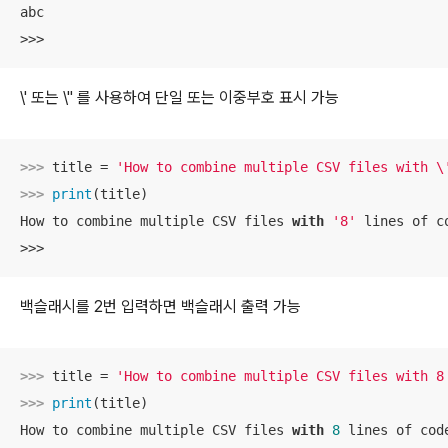
abc

>>>
\' 또는 \" 를 사용하여 단일 또는 이중부호 표시 가능
>>> 
title = 
'How to combine multiple CSV files with \
>>> 
print
(title)

How to combine multiple CSV files 
with
'8'
 lines of co
>>>
백슬래시를 2번 입력하면 백슬래시 출력 가능
>>> 
title = 
'How to combine multiple CSV files with 8
>>> 
print
(title)

How to combine multiple CSV files 
with
8
 lines of code