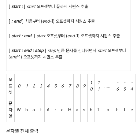
[
start :
]
start
오프셋부터 끝까지 시퀀스 추출
[
: end
] 처음부터 (
end-
1) 오프셋까지 시퀀스 추출
[
start : end
]
start
오프셋부터 (
end-
1) 오프셋까지 시퀀스 추출
[
start : end : step
]
step
만큼 문자를 건너뛰면서
start
오프셋부터
(
end
-1) 오프셋까지 시퀀스 추출
오
1
1
-
-
-
프
0
1
2
3
4
5
6
7
8
9
......
0
1
6
5
4
셋
문
자
W
h
a
t
A
r
e
H
a
s
h
T
a
b
l
e
열
문자열 전체 출력