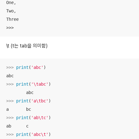
One,

Two,

Three

>>>
\t (t는 tab을 의미함)
>>> 
print
(
'abc'
)

>>> 
print
(
'\tabc'
)

>>> 
print
(
'a\tbc'
)

>>> 
print
(
'ab\tc'
)

>>> 
print
(
'abc\t'
)
