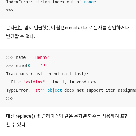
IndexError: string index out of 
range
>>>
문자열은 앞서 언급했듯이 불변immutable 로 문자를 삽입하거나
변경할 수 없다.
>>> 
name = 
'Henny'
>>> 
name[
0
] = 
'P'
Traceback (most recent call last):

  File 
"<stdin>"
, line 
1
, 
in
 <module>

TypeError: 
'str'
object
 does 
not
 support item assignme
>>>
대신 replace() 및 슬라이스와 같은 문자열 함수를 사용하여 표현
할 수 있다.