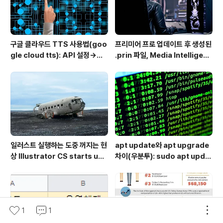
구글 클라우드 TTS 사용법(goo
프리미어 프로 업데이트 후 생성된
gle cloud tts): API 설정→음
.prin 파일, Media Intelligenc
성변환→MP3 다운로드
e의 역할과 비활성화 방법
일러스트 실행하는 도중 꺼지는 현
apt update와 apt upgrade
상 Illustrator CS starts up
차이(우분투): sudo apt updat
but shuts down immediate
e 뜻 + 추천 순서
ly
1
1