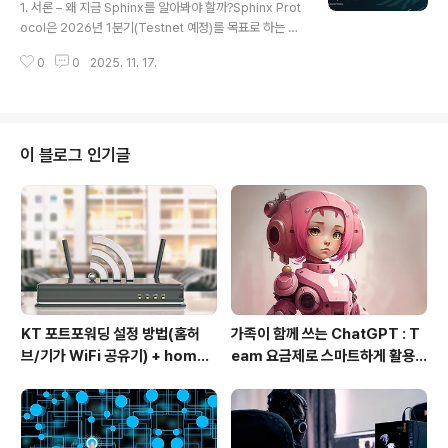
링 · 루틴까지 한 번에
1. 서론 – 왜 지금 Sphinx를 알아봐야 할까?Sphinx Prot
om)로그인: 공유기 하단 라벨/초기 비밀번호 확인(기본값
ocol은 2026년 1분기(Testnet 예정)를 목표로 하는 파
이 안 맞으면 초기화 후 재시도)포트포워딩 메뉴: 장치설정
생상품 프로토콜로, 이미 Pre-Testnet Campaign을 통
→ 트래픽관리 → 포트포워딩규칙 추가: 내부IP(서버..
0
0
2025. 11. 17.
해 공식적인 Airdrop Program 1단계를 시작했습니다.
이 글에서는 Sphinx를 처음 접하는 사람도 이해할 수 있도
록, 프로젝트 개요 → 에어드롭 구조 → XP & 랭크 시스템
→ Discord·Telegram 페어링 → 일일/주간 활동 루틴
까지 전체 흐름을 정리합니다.특히, 나중에 에어드롭을 노
이 블로그 인기글
리는 입장에서는 “언제, 어디서, 무엇을 해야 하는지”가 중
요하므로 실질적인 참여 전략 위주로 설명합니다. 2. Sphi
nx Protocol이란? – 에너지·원자재 Perp DEX2-1. 프로
젝트 핵심 ..
KT 포트포워딩 설정 방법(홈허
가족이 함께 쓰는 ChatGPT : T
브/기가 WiFi 공유기) + homeh
eam 요금제로 스마트하게 활용
ub 접속 안될 때 해결
하는 방법