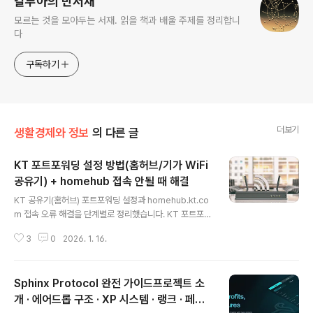
갈루아의 반서재
모르는 것을 모아두는 서재. 읽을 책과 배울 주제를 정리합니
다
구독하기
더보기
생활경제와 정보
의 다른 글
KT 포트포워딩 설정 방법(홈허브/기가 WiFi
공유기) + homehub 접속 안될 때 해결
글 내용
KT 공유기(홈허브) 포트포워딩 설정과 homehub.kt.co
m 접속 오류 해결을 단계별로 정리했습니다. KT 포트포워
딩이 필요한데, “관리자 페이지 접속”부터 막히나요?KT
3
0
2026. 1. 16.
공유기 포트포워딩은 설정 자체보다 홈허브 관리자 페이지
접속(homehub) / 로그인에서 막히는 경우가 많습니다.이
글은 아래 순서로 접속 → 로그인 → 포트포워딩 → 외부접
Sphinx Protocol 완전 가이드프로젝트 소
속 확인까지 한 번에 정리합니다. 빠른 요약(5분 완성) | K
T 포트포워딩공유기 관리자 페이지 접속: PC에서 ipconf
개 · 에어드롭 구조 · XP 시스템 · 랭크 · 페어
글 내용
ig → 기본 게이트웨이 주소로 접속 (또는 homehub.kt.c