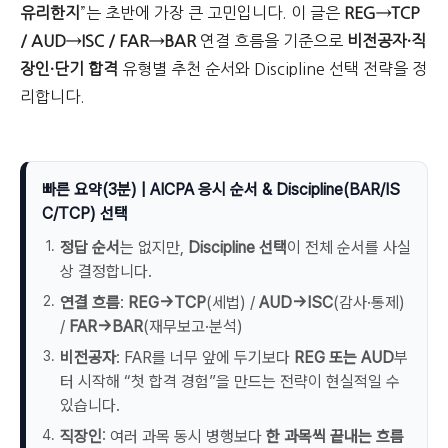
유리한지
”는 초반에 가장 큰 고민입니다. 이 글은
REG→TCP
/ AUD→ISC / FAR→BAR
연결 흐름을 기준으로
비전공자·직
장인·단기 합격
유형별 추천 순서와 Discipline 선택 전략을 정
리합니다.
빠른 요약(3분) | AICPA 응시 순서 & Discipline(BAR/IS
C/TCP) 선택
정답 순서
는 없지만,
Discipline 선택
이 전체 순서를 사실
상 결정합니다.
연결 흐름
:
REG→TCP
(세법) /
AUD→ISC
(감사·통제)
/
FAR→BAR
(재무보고·분석)
비전공자
: FAR를 너무 앞에 두기보다
REG 또는 AUD
부
터 시작해 “첫 합격 경험”을 만드는 전략이 현실적일 수
있습니다.
직장인
: 여러 과목 동시 병행보다
한 과목씩 끝내는 흐름