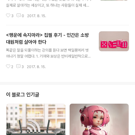
실제로 살아가는 세상이고, 또 하나는 사람들이 실제 세상
이라고 착각하는 결정론적인 세상이다. 사람들이 결정론으
3
0
2017. 8. 15.
로 치우치는 이유는 간단하다. 과거에 일어난 사건들은 항
상 필연으로 보이기 때문이다(후견지명 편향, 사후확신 편
향 hindsight bias). 누군가로부터 과거 사건에 대한 이야
<행운에 속지마라> 집필 후기 - 인간은 소방
기를 들어보면, 사후에 자신이 생각하고 싶은 대로 짜 맞춘
이야기가 대부분이다. 나의 깊은 곳에 자리 잡고 있는 지적
대원처럼 살아야 한다
글 내용
회의론을 보호하고 계발해야 하는 중요한 자산으로 생각하
똑같은 말을 되풀이하는 강의를 듣다 보면 백일몽에서 벗
고 있다. '대단한 지식인 행세를 하는 사람들을 조롱하는 일
어나기 정말 어렵다. 1. 기여와 보상은 반비례일반적으로
에 주력한다'라는 것이 나의 신조이다. 이를 위해서는 지적
기업에서는 서열이 올라갈수록 기여도가 낮아진다. 능력
확신을 중시하는 전통적 사고방식을 내다 버려야 한다. 데
2
3
2017. 8. 15.
중에는 치과의사의 경우처럼 식별하기 쉬운 능력도 있고,
카르트처럼 확실성을..
러시안룰렛처럼 운에 좌우되는 비중이 높아서 식별하기 어
려운 능력도 있다. 능력의 가시성은 업무에서 운이 얼마나
좌우하느냐와 개인의 기여도를 얼마나 구분해내느냐에 따
라 결정된다.능력을 드러내는 열쇠는 반복성이다. 표본경
이 블로그 인기글
로가 아주 길어지면 결국 서로 닮게 된다는 뜻이다(에르고
딕성). 단 한 번의 룰렛에 돈을 걸어 100만 달러를 날렸다
면, 원래 카지노가 유리했던 것인지 단지 내가 운이 나빴던
것인지 확인할 수가 없다. 그러나 1달러씩 100만번을 건다
면, 카지노가 유리하다는 사실을 체계적으로..