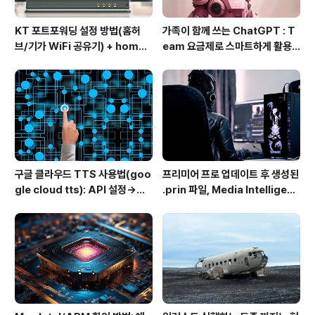
KT 포트포워딩 설정 방법(홈허
가족이 함께 쓰는 ChatGPT : T
브/기가 WiFi 공유기) + homeh
eam 요금제로 스마트하게 활용
ub 접속 안될 때 해결
하는 방법
구글 클라우드 TTS 사용법(goo
프리미어 프로 업데이트 후 생성된
gle cloud tts): API 설정→음
.prin 파일, Media Intelligenc
성변환→MP3 다운로드
e의 역할과 비활성화 방법