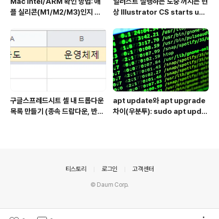
Mac Intel/ARM 확인 방법: 애
일러스트 실행하는 도중 꺼지는 현
플 실리콘(M1/M2/M3)인지 인
상 Illustrator CS starts up
텔인지 10초만에
but shuts down immediate
ly
구글스프레드시트 셀 내 드롭다운
apt update와 apt upgrade
목록 만들기 (종속 드랍다운, 반응
차이(우분투): sudo apt updat
형 드랍다운) Dynamically po
e 뜻 + 추천 순서
pulating a dropdown cell b
ased on values in another
dropdown cell
의안내
티스토리
로그인
고객센터
© Daum Corp.