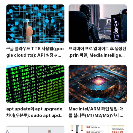
ub 접속 안될 때 해결
하는 방법
구글 클라우드 TTS 사용법(goo
프리미어 프로 업데이트 후 생성된
gle cloud tts): API 설정→음
.prin 파일, Media Intelligenc
성변환→MP3 다운로드
e의 역할과 비활성화 방법
apt update와 apt upgrade
Mac Intel/ARM 확인 방법: 애
차이(우분투): sudo apt updat
플 실리콘(M1/M2/M3)인지 인
e 뜻 + 추천 순서
텔인지 10초만에