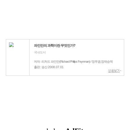
파인만의 과학이란 무엇인가?
국내도서
저자 : 리처드 파인만(Richard Phillips Feynman) / 정무광,정재승역
출판 : 승산
2008.07.01