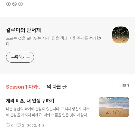
(새창열림)
로그 정보
갈루아의 반서재
모르는 것을 모아두는 서재. 읽을 책과 배울 주제를 정리합니
다
구독하기
더보기
Season 1 아카이브
의 다른 글
개리 비숍, 내 인생 구하기
글 내용
나는 당신의 과거에 관심이 없습니다. 그러니 당신도 과거
에 관심을 가지지 마세요. 대화가 몸을 입은 것이 사람이다.
사람들은 살아있는 대화에 불과하다. 내면의 대화든, 입으
0
0
2020. 4. 3.
로 뱉는 대화든 말이다. 대화가 몸을 입은 것이 곧 사람이
다. 뼈에 가죽을 입혀놓은 게 떠드는데 별의별 말을 다한다.