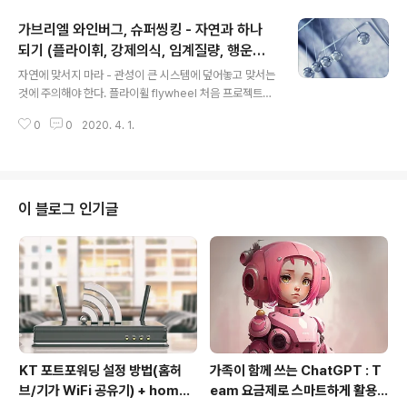
그리고 그 말의 한계가 곧 그 인생의 한계다. 당신이 하는
가브리엘 와인버그, 슈퍼씽킹 - 자연과 하나
말의 본질이 바로 당신이다. 당신에게 인생이 버겁다면 실
제로 버거운 것이다. 혼란이 생기는 이유는 '나는 눈에 보이
되기 (플라이휘, 강제의식, 임계질량, 행운의
글 내용
는 그대로를 말할 뿐'이라고 생각하기 때문이다. 하지만 사
표면적)
자연에 맞서지 마라 - 관성이 큰 시스템에 덮어놓고 맞서는
실은 거꾸로다. 실제로는 당신은 자기 대화를 거쳐 인생 경
것에 주의해야 한다. 플라이휠 flywheel 처음 프로젝트를
험을 창조하고, 그런 다음 거기에 맞춰서 행동한다. 언제나
시작할 때는 속도가 느리지만 일단 가속도를 얻고 나면 진
그랬다. 당신이 상대하고 있는 것은 결단코 '있는 그대로'의
0
0
2020. 4. 1.
행이 좀 더 쉬워 보인다. 그리고 멀티태스킹을 하면 우리는
인생이 아니다...
절대 한 가지 일이 쉽게 느껴지기 시작할 정도의 충분한 가
속도를 얻을 수 없다. 대신에, 바퀴가 돌아가기 시작하면 그
가속도를 이용하기보다는 바퀴를 돌리고, 또다시 돌리는데
끊임없이 에너지를 낭비하게 된다. 입장 정립은 개인이나
이 블로그 인기글
조직을 변화시킬 활성화 에너지를 가져올 강력한 촉매, 즉
강제 의식(forcing function)으로 작용할 수 있다. 연쇄반
응 이용하기 이 아이디어나 기술의 임계질량은 무엇인가?
그것이 임계질량에 도달하려면 어떤 일이 일어나야 할까?
임계질량에..
KT 포트포워딩 설정 방법(홈허
가족이 함께 쓰는 ChatGPT : T
브/기가 WiFi 공유기) + homeh
eam 요금제로 스마트하게 활용