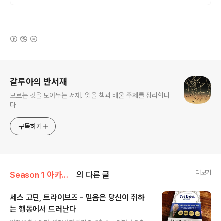
(새창열림)
로그 정보
갈루아의 반서재
모르는 것을 모아두는 서재. 읽을 책과 배울 주제를 정리합니
다
구독하기
더보기
Season 1 아카이브
의 다른 글
세스 고딘, 트라이브즈 - 믿음은 당신이 취하
는 행동에서 드러난다
글 내용