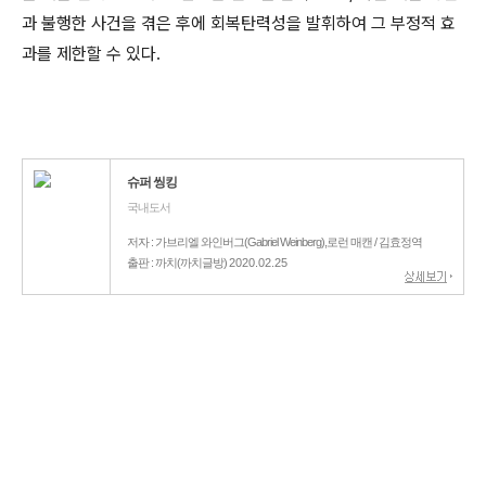
과 불행한 사건을 겪은 후에 회복탄력성을 발휘하여 그 부정적 효
과를 제한할 수 있다.
슈퍼 씽킹
국내도서
저자 : 가브리엘 와인버그(Gabriel Weinberg),로런 매캔 / 김효정역
출판 : 까치(까치글방)
2020.02.25