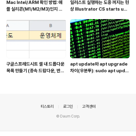
Mac Intel/ARM 확인 방법: 애
일러스트 실행하는 도중 꺼지는 현
플 실리콘(M1/M2/M3)인지 인
상 Illustrator CS starts up
텔인지 10초만에
but shuts down immediate
ly
구글스프레드시트 셀 내 드롭다운
apt update와 apt upgrade
목록 만들기 (종속 드랍다운, 반응
차이(우분투): sudo apt updat
형 드랍다운) Dynamically po
e 뜻 + 추천 순서
pulating a dropdown cell b
ased on values in another
dropdown cell
의안내
티스토리
로그인
고객센터
© Daum Corp.