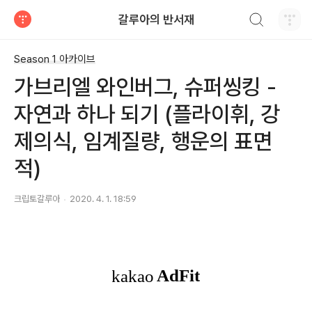
검색하기
갈루아의 반서재
티스토리
Season 1 아카이브
가브리엘 와인버그, 슈퍼씽킹 -
자연과 하나 되기 (플라이휘, 강
제의식, 임계질량, 행운의 표면
적)
크립토갈루아
2020. 4. 1. 18:59