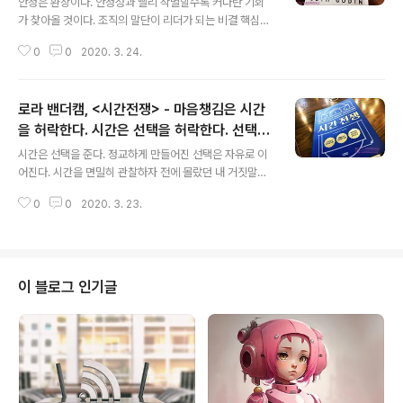
안정은 환상이다. 안정성과 빨리 작별할수록 커다란 기회
가 찾아올 것이다. 조직의 말단이 리더가 되는 비결 핵심인
물이 되는 과정에서 기술과 태도는 필수적인 요소이다 그
0
0
2020. 3. 24.
러나 권한은 필수가 아니다. 오히려 권한이 방해물이 될 수
도 있다. 피터의 법칙 "계층내의 모든 직원은 자신의 무능
한 수준을 높이려는 경향을 보인다"는 피터의 법칙에 따르
로라 밴더캠, <시간전쟁> - 마음챙김은 시간
면, 조직의 모든 자리는 결국 그 일을 잘하지 못하는 사람들
로 채워지게 될 것이다. 언급할 만한 것들을 만들어라. 비판
을 허락한다. 시간은 선택을 허락한다. 선택은
글 내용
이 무관심보다 낫다. 실패에 대한 두려움은 과대평가되었
자유로 이어진다
시간은 선택을 준다. 정교하게 만들어진 선택은 자유로 이
다. 사람들이 정말 두려워하는 것은 실패가 아니다. 비난과
어진다. 시간을 면밀히 관찰하자 전에 몰랐던 내 거짓말이
비판이다. 하지만 비판의 유일한 부작용은 단지 기분 나빠
꽤 많이 드러났다. 나조차 시간에 대해 거짓말을 하고 있었
지는 것이라면, 그 나쁜 감정을 실제로 가치있는 일을 함으
0
0
2020. 3. 23.
던 것이다. 다행히 진실이 곧 해방을 뜻하듯, 이렇게 드러난
로써 얻게될 이익과 비교해야 한다...
진실을 통해 내가 원하는 삶의 모습은 어떤 모습인지, 일상
을 어떻게 바꾸면 더 많은 시간을 가진 것처럼 느낄 수 있을
지 자문할 기회를 갖게 됐다. 시간추적을 시도하는 이유는
아무리 바빠도 흥미롭고 의미있는 일들을 재배치할 수 있
이 블로그 인기글
는 여유가 생기기 때문이다. 누구나 변명을 하기는 쉽다. 타
당한 변명일 때는 더 그렇다. 하지만 지구의 70억 인구중
에는 Y 를 직면해도 X 를 하는 사람이 늘 존재한다. 그러니
우리는 우리에게 할당된 대지를 24시간 평가하고 어떻게
하면 주어진 것을 가..