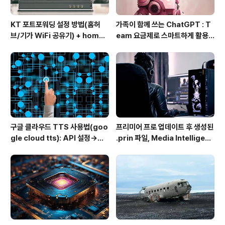
KT 포트포워딩 설정 방법(홈허
가족이 함께 쓰는 ChatGPT : T
브/기가 WiFi 공유기) + homeh
eam 요금제로 스마트하게 활용
ub 접속 안될 때 해결
하는 방법
구글 클라우드 TTS 사용법(goo
프리미어 프로 업데이트 후 생성된
gle cloud tts): API 설정→음
.prin 파일, Media Intelligenc
성변환→MP3 다운로드
e의 역할과 비활성화 방법