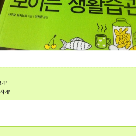
있게'
하게'