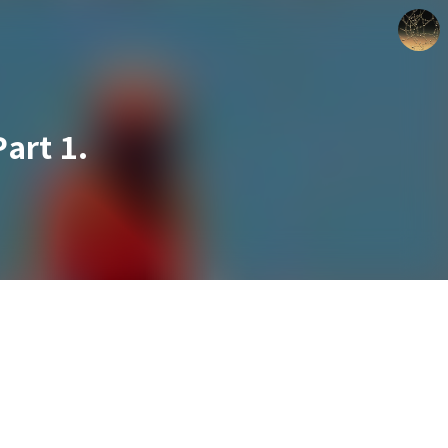
rt 1.
갈루아의 반서재
크립토갈루아