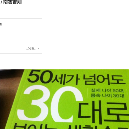
/ 南雲吉則
관