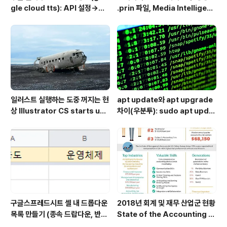
gle cloud tts): API 설정→음
.prin 파일, Media Intelligenc
성변환→MP3 다운로드
e의 역할과 비활성화 방법
일러스트 실행하는 도중 꺼지는 현
apt update와 apt upgrade
상 Illustrator CS starts up
차이(우분투): sudo apt updat
but shuts down immediate
e 뜻 + 추천 순서
ly
구글스프레드시트 셀 내 드롭다운
2018년 회계 및 재무 산업군 현황
목록 만들기 (종속 드랍다운, 반응
State of the Accounting a
형 드랍다운) Dynamically po
nd Finance Industries in 2