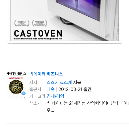
빅데이터 비즈니스
저자
스즈키 료스케
지음
출판사
더숲
|
2012-03-21 출간
카테고리
경제/경영
책소개
빅 데이터는 21세기형 산업혁명이다!『빅 데이
우...