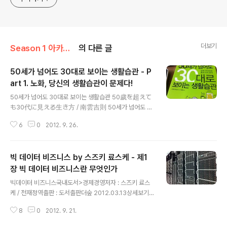
더보기
Season 1 아카이브
의 다른 글
50세가 넘어도 30대로 보이는 생활습관 - P
art 1. 노화, 당신의 생활습관이 문제다!
글 내용
50세가 넘어도 30대로 보이는 생활습관 50歲を超えて
も30代に見える生き方 / 南雲吉則 50세가 넘어도 3
0대로 보이는 생활습관국내도서>건강/뷰티저자 : 나구모
6
0
2012. 9. 26.
요시노리 / 이진원역출판 : 나라원 2012.08.01상세보기
'쉽게' 하되 가볍지 않고 '깊이 있게''깊이 있게' 하되 지루하
지 않고 '재미있게''재미있게' 하되 장난스럽지 않고 '진지
빅 데이터 비즈니스 by 스즈키 료스케 - 제1
하게' 1장 : 제2의 인생은 지금부터다. - 생활습관과 수명
단축 일수버나드 코헨(Bernard L. Cohen) - 인생의 마
장 빅 데이터 비즈니스란 무엇인가
글 내용
디는 모두 정해져있다. - 평균수명 연장에는 법칙이 있다!
빅데이터 비즈니스국내도서>경제경영저자 : 스즈키 료스
모리 쓰요시, 제곱의 가설 - 여성 30대, 남성 40대가 위험
케 / 천재정역출판 : 도서출판더숲 2012.03.13상세보기
연령 - 하나의 세포에서 성인이 되기까지, 사람의 세포는
제1장 빅 데이터 비즈니스란 무엇인가 The new data c
왜 50조개인가? (1) 세포 1개의 크기 = 10미크론(..
8
0
2012. 9. 21.
enter at Johns Hopkins, awaiting its 100 Gbps b
ackbone. 빅데이터란 무엇인가 1. 빅데이터의 정의'빅 데