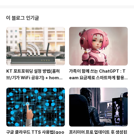
이터'란 기존 데이터에 비해 그 크기가 너무 커서 일반적인
방법으로는 수집하거나 분석하기가 어려운 데이터 집합체
를 의미한다. "빅 데이터에서 가치를 찾아내는 '데이터 사
이 블로그 인기글
이언스'의 전문인력이 미국에서 2018년까지 20~30만명
부족할 것이다." _비지니스 위크 Data Scientist: Hot Bi
g Data JobThese specialists, who can supervis
e th..
KT 포트포워딩 설정 방법(홈허
가족이 함께 쓰는 ChatGPT : T
브/기가 WiFi 공유기) + homeh
eam 요금제로 스마트하게 활용
ub 접속 안될 때 해결
하는 방법
구글 클라우드 TTS 사용법(goo
프리미어 프로 업데이트 후 생성된