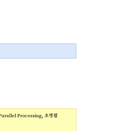
arallel Processing, 초병렬