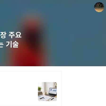
3장 주요
는 기술
갈루아의 반서재
크립토갈루아