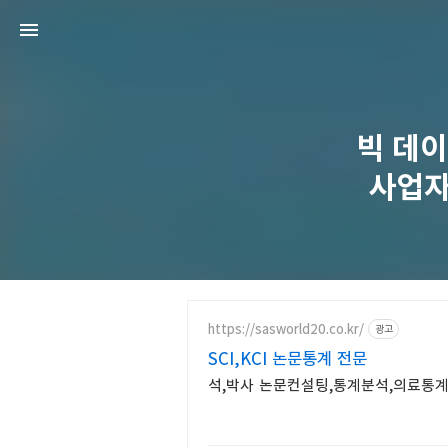
빅 데이
사업자
https://sasworld20.co.kr/
광고
SCI,KCI 논문통계 전문
석,박사 논문컨설팅,통계분석,의료통계,K