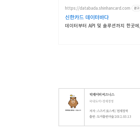
https://databada.shinhancard.com
광고
신한카드 데이터바다
데이터부터 API 및 솔루션까지 한곳에, 
빅데이터 비즈니스
국내도서>경제경영
저자 : 스즈키 료스케 / 천재정역
출판 : 도서출판더숲
2012.03.13