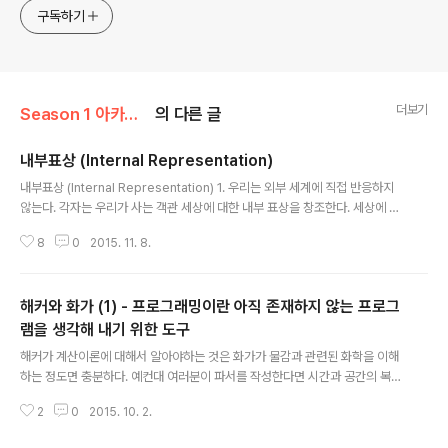
구독하기
더보기
Season 1 아카이브
의 다른 글
내부표상 (Internal Representation)
글 내용
내부표상 (Internal Representation) 1. 우리는 외부 세계에 직접 반응하지
않는다. 각자는 우리가 사는 객관 세상에 대한 내부 표상을 창조한다. 세상에 대
한 지도나 모델을 만들어 이에 따라 행동하고 반응하는 것이다. 세상에 대한 내
8
0
2015. 11. 8.
부 표상이 세상에 대한 우리의 행동, 이해, 판단, 선택을 결정한다. 우리는 눈을
뜨고도 일종의 꿈을 꾼다. 오감으로 구성되는 이 내부의 꿈을 내부표상이라고
한다. 이 꿈을 통해 사물을 이해하고 판단하고 이에 따라 행동한다. 이 꿈의 내용
해커와 화가 (1) - 프로그래밍이란 아직 존재하지 않는 프로그
을 사실이라고 믿고 경험한다. 우리는 결코 자신이 꾸는 꿈에 의문을 제기하지
않는다. 우리는 결코 우리가 꿈 속에 있는 것을 모른다. [해석] ↓ [내부표상의
램을 생각해 내기 위한 도구
글 내용
변화] ↓ [주관적 경험의 변화] ↓ [신체 생리반응의 변화] 우..
해커가 계산이론에 대해서 알아야하는 것은 화가가 물감과 관련된 화학을 이해
하는 정도면 충분하다. 예컨대 여러분이 파서를 작성한다면 시간과 공간의 복잡
성을 계산하는 방법과 상태 기계의 개념에 대해서 알 필요가 있을 것이다. 그렇
2
0
2015. 10. 2.
지만 사실 화가는 물감의 화학적 특징에 대해서 그보다 더많이 기억해야할 필요
가 있다. 나는 스스로에게 다가오는 영감의 원천이 "컴퓨터"라는 말이 포함된 학