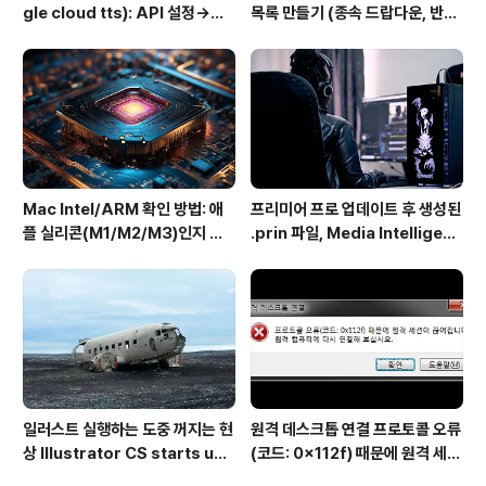
gle cloud tts): API 설정→음
목록 만들기 (종속 드랍다운, 반응
성변환→MP3 다운로드
형 드랍다운) Dynamically po
pulating a dropdown cell b
ased on values in another
dropdown cell
Mac Intel/ARM 확인 방법: 애
프리미어 프로 업데이트 후 생성된
플 실리콘(M1/M2/M3)인지 인
.prin 파일, Media Intelligenc
텔인지 10초만에
e의 역할과 비활성화 방법
일러스트 실행하는 도중 꺼지는 현
원격 데스크톱 연결 프로토콜 오류
상 Illustrator CS starts up
(코드: 0x112f) 때문에 원격 세션
but shuts down immediate
이 끊어집니다