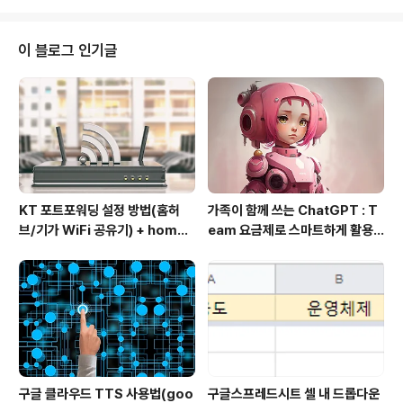
과에 존재하는 것이 아니라 창조자들이 모여드는 영역에 존재함을 알게 되었다.
다시 말하자면 그림은 내게 그 어떤 계산 이론보다 풍부한 영감의 원천이 되었
다. 내가 배운바로는 디버깅이란 틀린 철자나 부주의한 실수를 잡아내는 최후의
이 블로그 인기글
과정에 속했다. 그러나 내가 일한 방식대로라면 프로그래밍 자체가 완벽한 디버
깅으로 이루어져 있다. 내가 ..
KT 포트포워딩 설정 방법(홈허
가족이 함께 쓰는 ChatGPT : T
브/기가 WiFi 공유기) + homeh
eam 요금제로 스마트하게 활용
ub 접속 안될 때 해결
하는 방법
구글 클라우드 TTS 사용법(goo
구글스프레드시트 셀 내 드롭다운