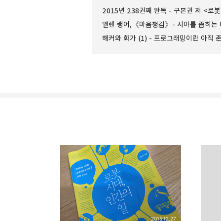
2015년 238권째 완독 - 구본권 저 <로
갈루아의 반서재
모르는 것을 모아두는 서재. 읽을 책과 배울 주제
구독하기
구독하기
2015.12.27