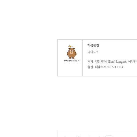
마음챙김
국내도서
저자 : 엘렌 랭어(Ellen J. Langer) / 이양
출판 : 더퀘스트
2015.11.03