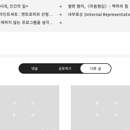
봇시대, 인간의 일>
앨렌 랭어,《마음챙김》- 맥락의 힘
앨렌 랭어,《마음챙김》- 시야를 좁히는 마인트세트 : 엔트로피와 선형적 시간
내부표상 (Internal Representati
해커와 화가 (1) - 프로그래밍이란 아직 존재하지 않는 프로그램을 생각해 내기 위한 도구
댓글
공유하기
다른 글
를 정리합니다
카카오톡
트위터
Facebook
카카오스토
2015.12.24
201