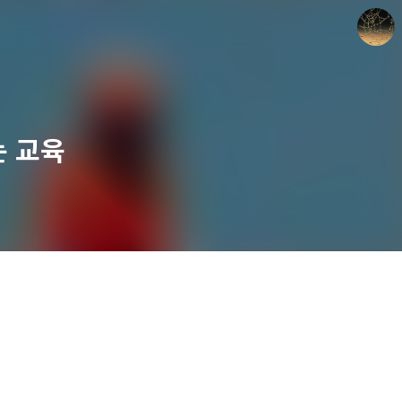
는 교육
갈루아의 반서재
크립토갈루아