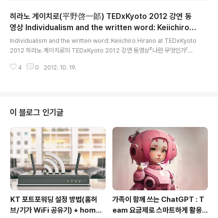
만일 나의 대답이 저 세상에 돌아갈사람에게 하는 것이라
히라노 게이치로(平野啓一郞) TEDxKyoto 2012 강연 동
고 내 생각한다면 이 불길은 이제더 이상 흔들리지 않으리
라. 그러나 내가 들은 바가 참이라면 이 심연에서살아 돌아
영상 Individualism and the written word: Keiichiro H
글 내용
간 이 일찍이 없으니, 내 그대에게 대답한들 수치스러운 염
irano at TEDxKyoto 2012
Individualism and the written word: Keiichiro Hirano at TEDxKyoto
려 없도다. 그러면 우리 갑시다, 그대와 나지금 저녁은 마치
2012 히라노 게이치로의 TEDxKyoto 2012 강연 동영상『나란 무엇인가「개
수술대위에 에테르로 마취된 환자처럼하늘을 배경으로 펼
인」에서「분인」으로』(고단샤 현대신서)의 '사랑하는 것・죽는다는 것」에 대한 이
쳐져 있습니다. 우리 갑시다, 거의 인적이 끊어진 거리와 거
4
0
2012. 10. 19.
야기 나란 무엇인가(私とは何か 「個人」から「分人」へ)는 언제 번역될려나?
리를 통하여값싼 일박 여관..
私とは何か――「個人」から「分人」へ (講談社現代新書)외국도서저자 : 平
野 啓一郞출판 : 講談社(강담사) 2012.09.14상세보기
이 블로그 인기글
KT 포트포워딩 설정 방법(홈허
가족이 함께 쓰는 ChatGPT : T
브/기가 WiFi 공유기) + homeh
eam 요금제로 스마트하게 활용