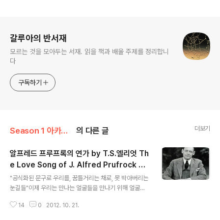
로그 정보
갈루아의 반서재
모르는 것을 모아두는 서재. 읽을 책과 배울 주제를 정리합니
다
구독하기
더보기
Season 1 아카이브
의 다른 글
알프레드 프루프록의 연가 by T.S.엘리엇 Th
e Love Song of J. Alfred Prufrock by
글 내용
Thomas Sterns Eliot
"공식화된 문구로 우리를, 꿈틀거리는 채로, 못 박아버리는
눈길들"이제 우리는 만나는 얼굴들을 만나기 위해 얼굴을
준비해야 한다. T.S.엘리엇 전집 - 시와 시극국내도서>전
14
0
2012. 10. 21.
공도서/대학교재저자 : 이창배출판 : 동국대학교출판부 20
01.03.25상세보기 알프레드 프루프록의 연가 - 엘리어트