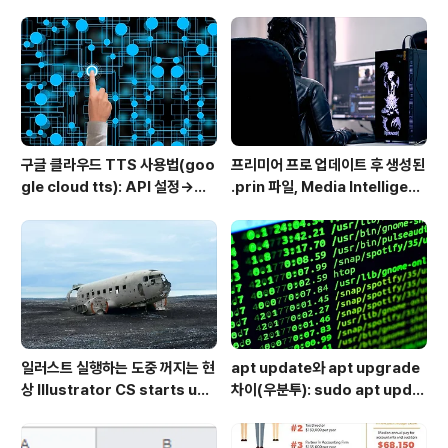
ub 접속 안될 때 해결
하는 방법
구글 클라우드 TTS 사용법(goo
프리미어 프로 업데이트 후 생성된
gle cloud tts): API 설정→음
.prin 파일, Media Intelligenc
성변환→MP3 다운로드
e의 역할과 비활성화 방법
일러스트 실행하는 도중 꺼지는 현
apt update와 apt upgrade
상 Illustrator CS starts up
차이(우분투): sudo apt updat
but shuts down immediate
e 뜻 + 추천 순서
ly