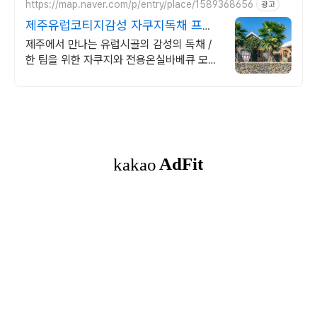
https://map.naver.com/p/entry/place/1589368656
광고
제주유럽코티지감성 자쿠지독채 프라
이빗 제주여행, 유럽감성
제주에서 만나는 유럽시골의 감성의 독채 /
한 팀을 위한 자쿠지와 전용온실바베큐 모두
다른 다양한 유럽 감성의 제주독채에서 즐기
는 프라이빗 자쿠지와 전용온실바베큐