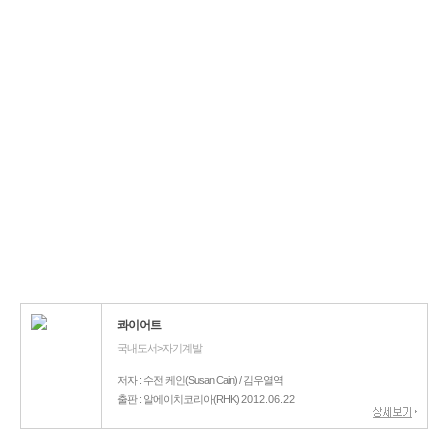
콰이어트
국내도서>자기계발
저자 : 수전 케인(Susan Cain) / 김우열역
출판 : 알에이치코리아(RHK)
2012.06.22