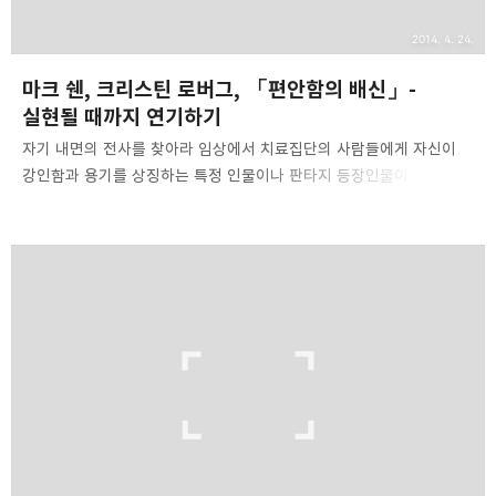
2014. 4. 24.
마크 쉔, 크리스틴 로버그, 「편안함의 배신」-
실현될 때까지 연기하기
자기 내면의 전사를 찾아라 임상에서 치료집단의 사람들에게 자신이
강인함과 용기를 상징하는 특정 인물이나 판타지 등장인물이 되었다고
상상해보게 하면 도전을 훨씬 성공적으로 받아들였다. 이것은 힘을
자기 자신에게 투사하는 것보다는 다른 누군에게 투사하는 것이 더
쉽기 때문이기도 하다. 내면의 전사전략은 불확실하고 두려운 조건
아래서 나약함과 실제로 기울기 쉬운 본능적 경향을 지우고, 자기
내면의 강자와 동질감을 느끼게 해준다. 이 전략은 그 유명한 '실현될
때까지 연기하기(faking it until you make it)' 전략을 완전히
새로운 수준의 뇌 공동체 발달로 이끌어준다. 위험을 상정하는 훈련은
학교에서부터 시작되어야 한다. 학교에서는 성공에만 중점을 두지
말고, 위험을 미리 내다보도록 교육해야 ..