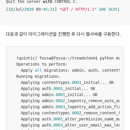
Quit the server 
with
 CONTROL-C.

[
18
/Jul/
2020
 09:
45
:
31
] 
"GET / HTTP/1.1"
200
16351
다음과 같이 마이그레이션을 진행한 후 다시 웹서버를 구동한다.
(quintic) fossa@fossa:~/treadstone$ python manage
Operations to perform:

  Apply 
all
 migrations: admin, auth, contenttypes
Running migrations:

  Applying contenttypes
.0001
_initial... OK

  Applying auth
.0001
_initial... OK

  Applying admin
.0001
_initial... OK

  Applying admin
.0002
_logentry_remove_auto_add...
  Applying admin
.0003
_logentry_add_action_flag_ch
  Applying contenttypes
.0002
_remove_content_type_
  Applying auth
.0002
_alter_permission_name_max_le
  Applying auth
.0003
_alter_user_email_max_length.