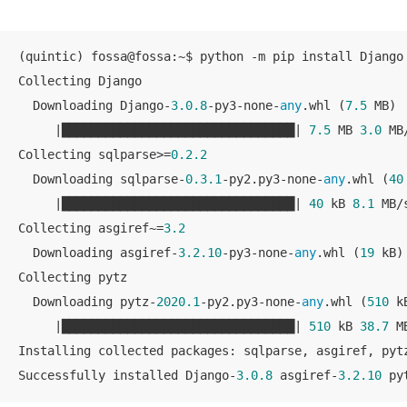
(quintic) fossa@fossa:~$ python -m pip install Django

Collecting Django

  Downloading Django-
3.0
.8
-py3-none-
any
.whl (
7.5
 MB)

     |████████████████████████████████| 
7.5
 MB 
3.0
 MB/
Collecting sqlparse>=
0.2
.2
  Downloading sqlparse-
0.3
.1
-py2.py3-none-
any
.whl (
40
     |████████████████████████████████| 
40
 kB 
8.1
 MB/s
Collecting asgiref~=
3.2
  Downloading asgiref-
3.2
.10
-py3-none-
any
.whl (
19
 kB)

Collecting pytz

  Downloading pytz-
2020.1
-py2.py3-none-
any
.whl (
510
 kB
     |████████████████████████████████| 
510
 kB 
38.7
 MB
Installing collected packages: sqlparse, asgiref, pytz
Successfully installed Django-
3.0
.8
 asgiref-
3.2
.10
 py