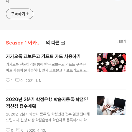
다
구독하기
더보기
Season 1 아카이브/카테고리 없음
의 다른 글
카카오톡 교보문고 기프트 카드 사용하기
글 내용
카카오톡 선물하기를 통해 받은 교보문고 기프트 쿠폰은
바로 사용이 불가능하다. 먼저 교보문고 기프트카드로 교
환 후 상품구매시 이용이 가능하다. 아래에서 교환 후 사용
1
0
2021. 1. 1.
방법에 대해 알아보자. 다음과 같은 카톡 메시지를 받았다.
선물하기를 클릭한다. 선물함으로 이동하면 받은 선물함에
미사용 선물이 하나 있음을 확인할 수 있다. 일련번호가 기
2020년 2분기 학점은행 학습자등록·학점인
재된 5만원권 기프트카드를 확인할 수 있다. 이제 교보문
고 홈페이지 로그인 후 [나의 기프트카드]로 이동한다. 기
정신청 접수계획
글 내용
프트카드 메뉴 페이지의 모습이다. 기프트카드는 매장에서
2020년 2분기 학습자 등록 및 학점인정 접수 일정 안내해
쿠폰을 제시하고 교환하거나, 온라인에서 이하의 방법으로
드립니다. 신청 대상 학점은행제 학습자로 등록하거나 학
교환가능하다. 기프트카드 페이지 → 구매/선물/교환 메뉴
습의 결과를 학점으로 인정받고자 하는 학습자 학점인정을
→ 모바일 기프트카드 이미지 선택 → 교환 탭 선택 → 쿠
0
0
2020. 4. 13.
통해 향후에 학위취득 및 자격취득을 계획하고 있는 학습