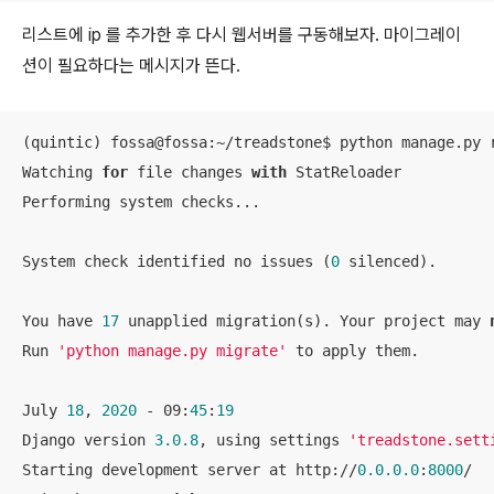
리스트에 ip 를 추가한 후 다시 웹서버를 구동해보자. 마이그레이
션이 필요하다는 메시지가 뜬다.
(quintic) fossa@fossa:~/treadstone$ python manage.py 
Watching 
for
 file changes 
with
 StatReloader

Performing system checks...

System check identified no issues (
0
 silenced).

You have 
17
 unapplied migration(s). Your project may 
Run 
'python manage.py migrate'
 to apply them.

July 
18
, 
2020
 - 09:
45
:
19
Django version 
3.0
.8
, using settings 
'treadstone.sett
Starting development server at http://
0.0
.0
.0
:
8000
/
