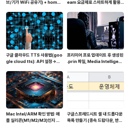
브/기가 WiFi 공유기) + homeh
eam 요금제로 스마트하게 활용
ub 접속 안될 때 해결
하는 방법
구글 클라우드 TTS 사용법(goo
프리미어 프로 업데이트 후 생성된
gle cloud tts): API 설정→음
.prin 파일, Media Intelligenc
성변환→MP3 다운로드
e의 역할과 비활성화 방법
Mac Intel/ARM 확인 방법: 애
구글스프레드시트 셀 내 드롭다운
플 실리콘(M1/M2/M3)인지 인
목록 만들기 (종속 드랍다운, 반응
텔인지 10초만에
형 드랍다운) Dynamically po