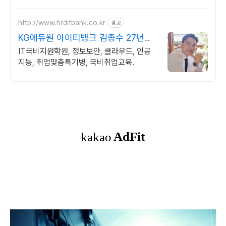
http://www.hrditbank.co.kr
광고
KG에듀원 아이티뱅크 김종수 27년경
력전문가 IT취업상담
IT국비지원학원, 정보보안, 클라우드, 인공
지능, 취업맞춤특기병, 국비취업교육.