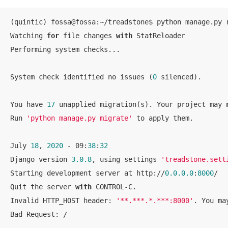
(quintic) fossa@fossa:~/treadstone$ python manage.py 
Watching 
for
 file changes 
with
 StatReloader

Performing system checks...

System check identified no issues (
0
 silenced).

You have 
17
 unapplied migration(s). Your project may 
Run 
'python manage.py migrate'
 to apply them.

July 
18
, 
2020
 - 09:
38
:
32
Django version 
3.0
.8
, using settings 
'treadstone.sett
Starting development server at http://
0.0
.0
.0
:
8000
/

Quit the server 
with
 CONTROL-C.

Invalid HTTP_HOST header: 
'**.***.*.***:8000'
. You ma
Bad Request: /