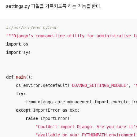
settings.py
파일을 가르키도록 하는 기능을 한다.
#!/usr/bin/env python
"""Django's command-line utility for administrative t
import
import
 sys

def
main
():
    os.environ.setdefault(
'DJANGO_SETTINGS_MODULE'
, 
'
try
:

from
 django.core.management 
import
 execute_fr
except
 ImportError 
as
 exc:

raise
 ImportError(

"Couldn't import Django. Are you sure it'
"available on your PYTHONPATH environment