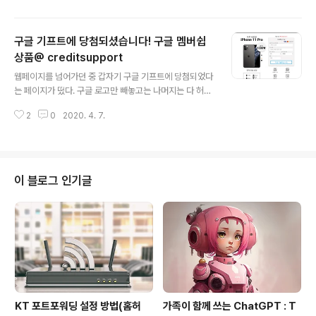
폰번호 입력 → 교환하기 → MMS로 모..
자 신청 구분 학습자등록 처음 학점인정을 신청하거나 그
이전에 학점은행제 학습자로 인적사항, 희망학위 과정/전
구글 기프트에 당첨되셨습니다! 구글 멤버쉽
공 등 정보를 등록하는 절차 최초 1회 신청으로 완료 학점
인정신청과 동시 가능 학점인정 교육과정 이수, 자격취득
상품@ creditsupport
글 내용
등을 학점은행제를 통해 학점으로 인정받기 위한 절차 신
웹페이지를 넘어가던 중 갑자기 구글 기프트에 당첨되었다
청 기간 특히 2분기의 경우, 코로나 19로 인해 방문 접수
는 페이지가 떴다. 구글 로고만 빼놓고는 나머지는 다 허접
기간이 변경이 되었으니 이 점 참고하시기 바랍니다. 부득
하다. 도메인 주소 device 사용자 여러분, 귀하의 IP 는 ...
이한 경우가 아니면 방문 접수는 피해주시기 바랍니다. ○
2
0
2020. 4. 7.
10명을 주는데 이미 9명은 초대장을 받았다... 4개의 질문
방문 접수 기간 변경사항(2/4분기 국가평..
에 답변하면, 상품을 받을 수 있는 기회가 주어진다고 한다.
구글 설립자, 설립연도 등을 물어본다. 잘못 답변해도 넘어
가긴 하겠지만. 댓글도 있다. 물론 클릭은 안된다. 나름 날
짜는 근접하게 셋팅이 되어 있다. 드디어 150만원 상품을
이 블로그 인기글
받을 수 있게 되었다. ㅋ 1,300원만 지급하면 된단다. 신용
카드 정보를 입력하게 되어있다. 제공시간은 계속 리셋된
다. 32초 지나도 얼마든지 카드 정보 입력이 가능하다. 이
렇게도 낚는구나 싶다.
KT 포트포워딩 설정 방법(홈허
가족이 함께 쓰는 ChatGPT : T