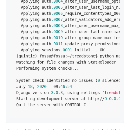
  Applying auth
.0004
_alter_user_username_opts... 
  Applying auth
.0005
_alter_user_last_login_null..
  Applying auth
.0006
_require_contenttypes_0002...
  Applying auth
.0007
_alter_validators_add_error_m
  Applying auth
.0008
_alter_user_username_max_leng
  Applying auth
.0009
_alter_user_last_name_max_len
  Applying auth
.0010
_alter_group_name_max_length.
  Applying auth
.0011
_update_proxy_permissions... 
  Applying sessions
.0001
_initial... OK

(quintic) fossa@fossa:~/treadstone$ python manage
Watching 
for
 file changes 
with
 StatReloader

Performing system checks...

System check identified no issues (
0
 silenced).

July 
18
, 
2020
 - 09:
46
:
54
Django version 
3.0
.8
, using settings 
'treadstone.
Starting development server at http://
0.0
.0
.0
:
800
Quit the server 
with
 CONTROL-C.
