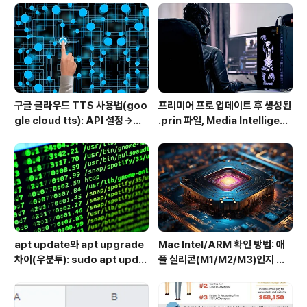
구글 클라우드 TTS 사용법(goo
프리미어 프로 업데이트 후 생성된
gle cloud tts): API 설정→음
.prin 파일, Media Intelligenc
성변환→MP3 다운로드
e의 역할과 비활성화 방법
apt update와 apt upgrade
Mac Intel/ARM 확인 방법: 애
차이(우분투): sudo apt updat
플 실리콘(M1/M2/M3)인지 인
e 뜻 + 추천 순서
텔인지 10초만에