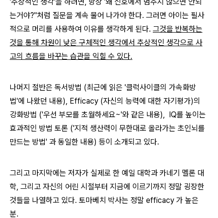
'추상적인 생각'을 하려면, 항상 '왜 신호에서 멈추지 않으면 안되
는거야?''처럼 질문을 계속 물어 나가야 한다.
그러면 아이는 필사
적으로 머리를 사용하여 이유를 생각하게 된다.
그것을 반복하는
것을 통해 차원이 낮은 구체적인 생각에서 추상적인 생각으로 사
고의 흐름을 바꾸는 습관을
익힐 수 있다.
나머지 절반은 독서방법 (최근에 읽은 '클럭사이클의 가속화방
법'에 나왔던 내용),
Efficacy (자신의 능력에 대한 자기평가)의
강화방법 ('우선 부모를 초월하세요~'와 같은 내용),
IQ를 높이는
효과적인 방법 토론 ('지적 생산력이 무한대로 올라가는 초인뇌를
만드는 방법' 과 동일한 내용) 등이 소개되고 있다.
그리고 마지막에는 저자가 실제로 한 예일 대학과 카네기 멜론 대
학, 그리고 자신의 어린 시절부터 지금에 이르기까지 정말 굉장한
것들을 나열하고 있다. 토마베치 박사는 정말 efficacy 가 높은
분.