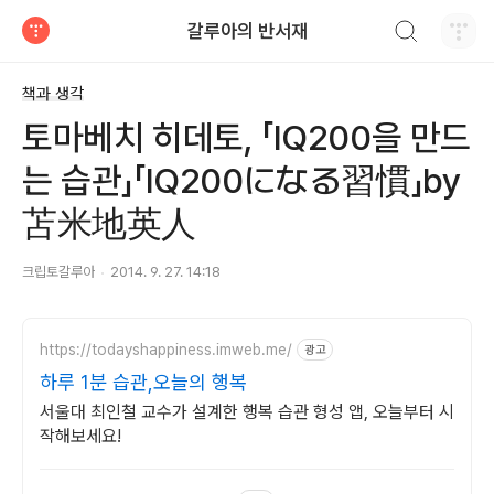
검색하기
갈루아의 반서재
티스토리
책과 생각
토마베치 히데토, 「IQ200을 만드
는 습관」「IQ200になる習慣」by
苫米地英人
크립토갈루아
2014. 9. 27. 14:18
https://todayshappiness.imweb.me/
광고
하루 1분 습관,오늘의 행복
서울대 최인철 교수가 설계한 행복 습관 형성 앱, 오늘부터 시
작해보세요!