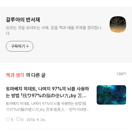
로그 정보
갈루아의 반서재
모르는 것을 모아두는 서재. 읽을 책과 배울 주제를 정리합니
다
구독하기
더보기
책과 생각
의 다른 글
토마베치 히데토, 나머지 97%의 뇌를 사용하
는 방법 「残り97%の脳の使い方」by 苫米
글 내용
地英人
토마베치 히데토, 나머지 97%의 뇌를 사용하는 방법「残
り97%の脳の使い方」by 苫米地英人 - '만약 이러면
~', '만약 이런 선택을 하는 경우에는~' 라는 'What if 의 자
5
0
2014. 9. 26.
신'과 '지금의 자신'을 비교해도 어쩔 수 없다. 인간은 항상
그때 그때 최고의 선택을 하는 것이며, 나중에 와서 '이렇게