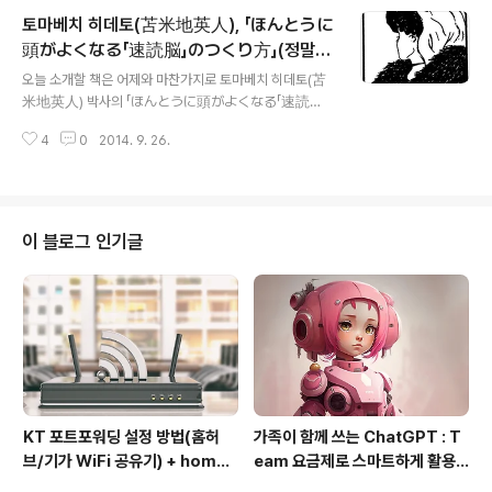
하면 좋았겠다'라고 생각하는 것은, 당시에는 가질 수 없었
토마베치 히데토(苫米地英人), 「ほんとうに
던 경험, 시간, 그리고 지식을 지금 갖고 있기 때문에 이렇
게 생각하는 것일 뿐입니다. - 그리고 '인간이라는 것은, 자
頭がよくなる「速読脳」のつくり方」(정말
글 내용
신을 과소평가하는한, 그 인생이 성공적이라고 할 수는 없
머리가 좋아지는 속독뇌를 만드는 방법)
오늘 소개할 책은 어제와 마찬가지로 토마베치 히데토(苫
다'라고 말합니다.즉, '가상의 나'를 '현재의 나' 보다 뛰어나
米地英人) 박사의 「ほんとうに頭がよくなる「速読脳」
다고 생각하는 한, 지금의 자신을 스스로 과소평가한 자기
のつくり方」(정말 머리가 좋아지는 속독뇌를 만드는 방
이미지를 가지게되어 버렸다는 것입니다. 기본적으로 '..
4
0
2014. 9. 26.
법)입니다. 그가 말하는 속독을 하는 진정한 의미는 새로운
지식을 얻어, 지금까지와는 다른 물건의 견해를 알고 자신
의 생각을 널리함으로써 자신의 인격이 닦는 것입니다. 1.
속독의 절대 조건은 '(지식)량'이다. 우리는 자신이 알고있
는 것이면 해당 이미지를 본 순간 분명히 이미지를 떠올리
이 블로그 인기글
수 있다. 예를 들어, 한 번 햄버거를 먹어 본 적이있는 사람
이라면, 패밀리 레스토랑의 메뉴에서 햄버거 사진을 보는
순간 그 맛, 냄새, 혀의 감촉에 대한 이미지를 가지고 있다.
그것과 마찬가지로 자신이 이미 잘 알고있는 지식에 관한
책이라면 거기에 써있는 단어, 문장..
KT 포트포워딩 설정 방법(홈허
가족이 함께 쓰는 ChatGPT : T
브/기가 WiFi 공유기) + homeh
eam 요금제로 스마트하게 활용
ub 접속 안될 때 해결
하는 방법